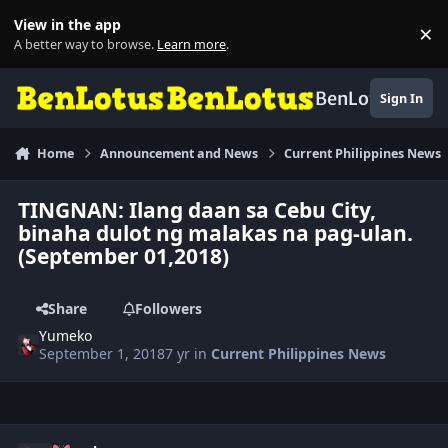
Skip to content
View in the app
×
Di
A better way to browse.
Learn more
.
BenLotus
Sign In
Home
Announcement and News
Current Philippines News
TINGNAN: Ilang daan sa Cebu City,
binaha dulot ng malakas na pag-ulan.
(September 01,2018)
Share
Followers
Yumeko
September 1, 2018
7 yr
in
Current Philippines News
Author stats