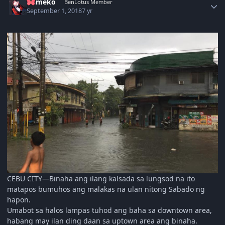
Yumeko
BenLotus Member
September 1, 2018
7 yr
CEBU CITY—Binaha ang ilang kalsada sa lungsod na ito
matapos bumuhos ang malakas na ulan nitong Sabado ng
hapon.
Umabot sa halos lampas tuhod ang baha sa downtown area,
habang may ilan ding daan sa uptown area ang binaha.