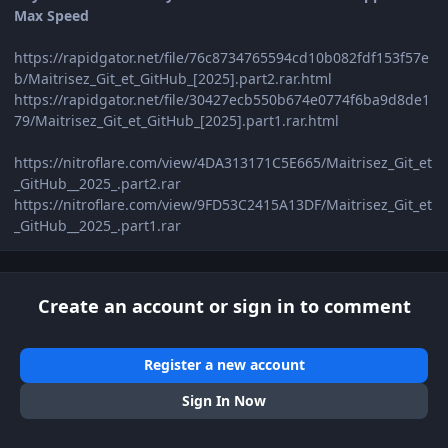
Max Speed
https://rapidgator.net/file/76c8734765594cd10b082fdf153f57e
b/Maitrisez_Git_et_GitHub_[2025].part2.rar.html
https://rapidgator.net/file/30427ecb550b674e0774f6ba9d8de1
79/Maitrisez_Git_et_GitHub_[2025].part1.rar.html
https://nitroflare.com/view/4DA313171C5E665/Maitrisez_Git_et
_GitHub__2025_.part2.rar
https://nitroflare.com/view/9FD53C2415A13DF/Maitrisez_Git_et
_GitHub__2025_.part1.rar
Create an account or sign in to comment
Register a new account
Sign In Now