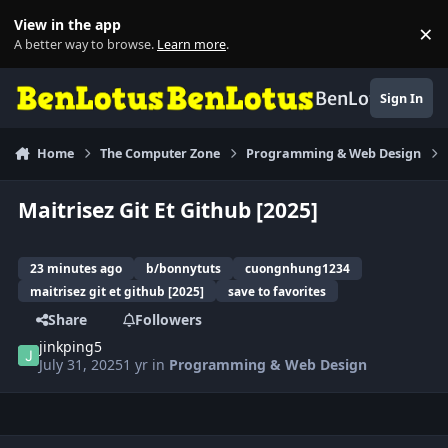
Skip to content
View in the app
×
Di
A better way to browse.
Learn more
.
BenLotus
Sign In
Home
The Computer Zone
Programming & Web Design
Maitrisez Git Et Github [2025]
23 minutes ago
b/bonnytuts
cuongnhung1234
maitrisez git et github [2025]
save to favorites
Share
Followers
jinkping5
July 31, 2025
1 yr
in
Programming & Web Design
Author stats