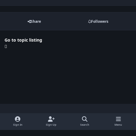
Share
Followers
Go to topic listing
Light Mode
Dark Mode
System Preference
x
Sign In
Sign Up
Search
Menu
Privacy Policy
Contact Us
Cookies