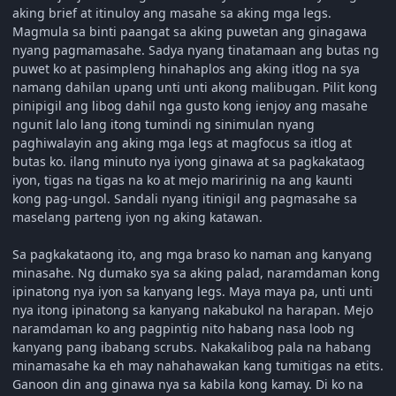
aking brief at itinuloy ang masahe sa aking mga legs.
Magmula sa binti paangat sa aking puwetan ang ginagawa
nyang pagmamasahe. Sadya nyang tinatamaan ang butas ng
puwet ko at pasimpleng hinahaplos ang aking itlog na sya
namang dahilan upang unti unti akong malibugan. Pilit kong
pinipigil ang libog dahil nga gusto kong ienjoy ang masahe
ngunit lalo lang itong tumindi ng sinimulan nyang
paghiwalayin ang aking mga legs at magfocus sa itlog at
butas ko. ilang minuto nya iyong ginawa at sa pagkakataog
iyon, tigas na tigas na ko at mejo maririnig na ang kaunti
kong pag-ungol. Sandali nyang itinigil ang pagmasahe sa
maselang parteng iyon ng aking katawan.
Sa pagkakataong ito, ang mga braso ko naman ang kanyang
minasahe. Ng dumako sya sa aking palad, naramdaman kong
ipinatong nya iyon sa kanyang legs. Maya maya pa, unti unti
nya itong ipinatong sa kanyang nakabukol na harapan. Mejo
naramdaman ko ang pagpintig nito habang nasa loob ng
kanyang pang ibabang scrubs. Nakakalibog pala na habang
minamasahe ka eh may nahahawakan kang tumitigas na etits.
Ganoon din ang ginawa nya sa kabila kong kamay. Di ko na