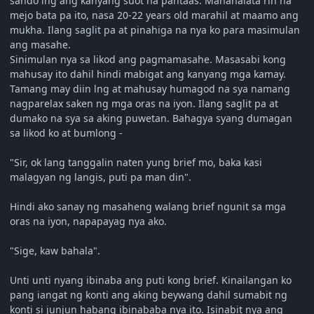
sando lng ang kanyang suot na pantaas. Mahahalata rin na
mejo bata pa ito, nasa 20-22 years old marahil at maamo ang
mukha. Ilang saglit pa at pinahiga na nya ko para masimulan
ang masahe.
Sinimulan nya sa likod ang pagmamasahe. Masasabi kong
mahusay ito dahil hindi mabigat ang kanyang mga kamay.
Tamang may diin lng at mahusay humagod na sya namang
nagparelax saken ng mga oras na iyon. Ilang saglit pa at
dumako na sya sa aking puwetan. Bahagya syang dumagan
sa likod ko at bumlong -
"Sir, ok lang tanggalin naten yung brief mo, baka kasi
malagyan ng langis, puti pa man din".
Hindi ako sanay ng masaheng walang brief ngunit sa mga
oras na iyon, napapayag nya ako.
"Sige, kaw bahala".
Unti unti nyang ibinaba ang puti kong brief. Kinailangan ko
pang iangat ng konti ang aking beywang dahil sumabit ng
konti si junjun habang ibinababa nya ito. Isinabit nya ang