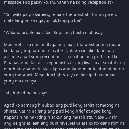
massage ang pakay ko, inunahan na ko ng receptionist -
"Sir, wala pa po kameng female therapist ah. Hiring pa eh.
male lang po sa ngayon. ok lang po ba?".
"Walang problema sakin. Sige lang basta mahusay".
Mas prefer ko naman tlaga ang male therapist bilang gusto
ko tlaga yung hard na masahe. Natawa rin ako dahil nag
assume agad yung receptionist na babae ang preferred ko.
Pinapasok na ko ng receptionist sa isang kwarto at sinabihang
maghintay sandali. Makalipas ang ilang minuto, dumating na
yung therapist. Mejo dim lights kaya di ko agad naaninag
yung mukha nya.
"Sir, hubad na po kayo".
Agad ko namang hinubad ang puti kong tshirt at maong na
shorts. Natira na lang ang puti kong brief at agad kong
napansin na nakatingin saken ang masahista. Nasa 5'7 rin
ang height at lean ang built niya. Nahalata ko ito dahil itim na