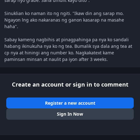
sarap nyo grabe. Sana umulit kayo dito".
Sinuklian ko naman ito ng ngiti. "Ikaw din ang sarap mo.
Ngayon lng ako nakaranas ng ganon kasarap na masahe
haha".
Sabay kameng nagbihis at pinagpahinga pa nya ko sandali
habang ikinukuha nya ko ng tea. Bumalik sya dala ang tea at
cp nya at hiningi ang number ko. Nagkakatext kame
paminsan minsan at naulit pa iyon after 3 weeks.
Create an account or sign in to comment
Register a new account
Sign In Now