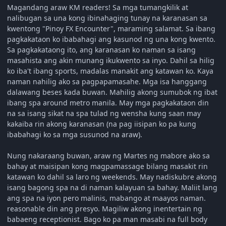
Magandang araw KM readers! Sa mga tumangkilik at
nalibugan sa una kong ibinahaging tunay na karanasan sa
kwentong "Pinoy FX Encounter", maraming salamat. Sa ibang
pagkakataon ko ibabahagi ang kasunod ng una kong kwento.
Sa pagkakataong ito, ang karanasan ko naman sa isang
masahista ang akin munang ikukwento sa inyo. Dahil sa hilig
ko iba't ibang sports, madalas manakit ang katawan ko. Kaya
naman nahilig ako sa pagpapamasahe. Mga isa hanggang
dalawang beses kada buwan. Mahilig akong sumubok ng ibat
ibang spa around metro manila. May mga pagkakataon din
na sa isang sikat na spa tulad ng wensha kung saan may
kakaiba rin akong karanasan (na pag iisipan ko pa kung
ibabahagi ko sa mga susunod na araw).
Nung nakaraang buwan, araw ng Martes ng mabore ako sa
bahay at maisipan kong magpamassage bilang masakit rin
katawan ko dahil sa laro ng weekends. May nadiskubre akong
isang bagong spa na di naman kalayuan sa bahay. Maliit lang
ang spa na iyon pero malinis, mabango at maayos naman.
reasonable din ang presyo. Magiliw akong inentertain ng
babaeng receptionist. Bago ko pa man masabi na full body