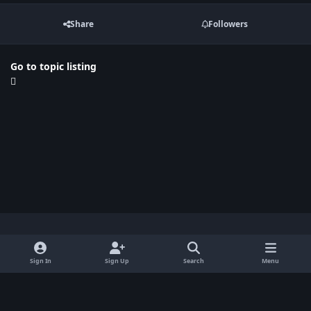
Share
Followers
Go to topic listing
Light Mode
Dark Mode
System Preference
x
Sign In
Sign Up
Search
Menu
Privacy Policy
Contact Us
Cookies
BenLotus Copyrighted 2026
Powered by
Invision Community