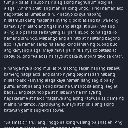
tumpik pa at isinubo na rin ag aking naghuhumindig na
alaga. "Ahhhh shet" ang mahina kong ungol. Hndi naman ako
nagpatalo at lumaban din. Pinatayo ko sya habang
nilalamutak ang maganda nyang dibdib at ang kaliwa kong
kamay ay nilalaro ang tigas nyang alaga. Itinulak nya ang
aking ulo pababa sa kanyang ari para isubo ito na agad ko
namang sinunod. Mabango ang ari nito at halatang bagong
ligo kaya naman sarap na sarap kong kinain ng buong buo
ang kanyang alaga. Maya maya pa, hinila nya ko pataas at
sabay bulong "Palabas na tayo at baka sumobra tayo sa oras".
Pinahiga nya akong muli at pumatong saken habang sabayu
kameng nagjajakol. ang sarap nyang pagmasdan habang
nilalaro ako kanyang alaga kaya naman ilang saglit pa ay
pumulandit na ang aking katas na umabot sa aking leeg at
baba. Ilang segundo pa at nilabasan na rin sya ng
napakarame at halos maglawa ang aking katawan sa dame ng
mainit na tamod. Agad syang tumayo at nilinis ang aking
katawan gamit ang extra towel.
"Salamat sir ah. ilang linggo na kong walang palabas eh. Ang