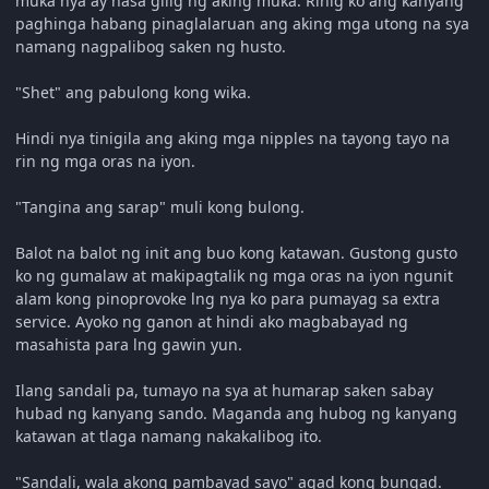
muka nya ay nasa gilig ng aking muka. Rinig ko ang kanyang
paghinga habang pinaglalaruan ang aking mga utong na sya
namang nagpalibog saken ng husto.
"Shet" ang pabulong kong wika.
Hindi nya tinigila ang aking mga nipples na tayong tayo na
rin ng mga oras na iyon.
"Tangina ang sarap" muli kong bulong.
Balot na balot ng init ang buo kong katawan. Gustong gusto
ko ng gumalaw at makipagtalik ng mga oras na iyon ngunit
alam kong pinoprovoke lng nya ko para pumayag sa extra
service. Ayoko ng ganon at hindi ako magbabayad ng
masahista para lng gawin yun.
Ilang sandali pa, tumayo na sya at humarap saken sabay
hubad ng kanyang sando. Maganda ang hubog ng kanyang
katawan at tlaga namang nakakalibog ito.
"Sandali, wala akong pambayad sayo" agad kong bungad.