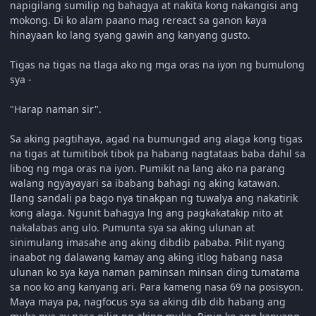
napigilang sumilip ng bahagya at nakita kong nakangisi ang
mokong. Di ko alam paano mag rereact sa ganon kaya
hinayaan ko lang syang gawin ang kanyang gusto.
Tigas na tigas na tlaga ako ng mga oras na iyon ng bumulong
sya -
"Harap naman sir".
Sa aking pagtihaya, agad na bumungad ang alaga kong tigas
na tigas at tumitibok tibok pa habang nagtataas baba dahil sa
libog ng mga oras na iyon. Pumikit na lang ako na parang
walang ngyayayari sa ibabang bahagi ng aking katawan.
Ilang sandali pa bago nya tinakpan ng tuwalya ang nakatirik
kong alaga. Ngunit bahagya lng ang pagkakatakip nito at
nakalabas ang ulo. Pumunta sya sa aking ulunan at
sinimulang imasahe ang aking dibdib pababa. Pilit nyang
inaabot ng dalawang kamay ang aking itlog habang nasa
ulunan ko sya kaya naman paminsan minsan ding tumatama
sa noo ko ang kanyang ari. Para kameng nasa 69 na posisyon.
Maya maya pa, nagfocus sya sa aking dib dib habang ang