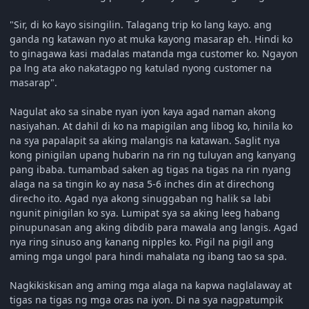
"Sir, di ko kayo sisingilin. Talagang trip ko lang kayo. ang
ganda ng katawan nyo at muka kayong masarap eh. Hindi ko
to ginagawa kasi madalas matanda mga customer ko. Ngayon
pa lng ata ako nakatagpo ng katulad nyong customer na
masarap".
Nagulat ako sa sinabe nyan iyon kaya agad naman akong
nasiyahan. At dahil di ko na mapigilan ang libog ko, hinila ko
na sya papalapit sa aking malangis na katawan. Saglit nya
kong pinigilan upang hubarin na rin ng tuluyan ang kanyang
pang ibaba. tumambad saken ag tigas na tigas na rin nyang
alaga na sa tingin ko ay nasa 5-6 inches din at direchong
direcho ito. Agad nya akong sinuggaban ng halik sa labi
ngunit pinigilan ko sya. Lumipat sya sa aking leeg habang
pinupunasan ang aking dibdib para mawala ang langis. Agad
nya ring sinuso ang kanang nipples ko. Pigil na pigil ang
aming mga ungol para hindi mahalata ng ibang tao sa spa.
Nagkikiskisan ang aming mga alaga na kapwa naglalaway at
tigas na tigas ng mga oras na iyon. Di na sya nagpatumpik