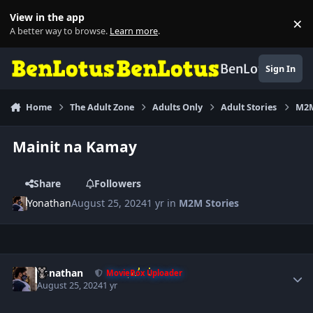
Skip to content
View in the app
×
Di
A better way to browse.
Learn more
.
BenLotus
Sign In
Home
The Adult Zone
Adults Only
Adult Stories
M2M
Mainit na Kamay
Share
Followers
Yonathan
August 25, 2024
1 yr
in
M2M Stories
Author stats
Yonathan
MovieBox Uploader
August 25, 2024
1 yr