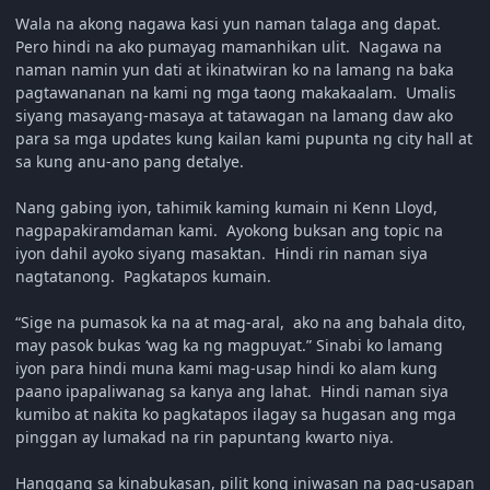
Wala na akong nagawa kasi yun naman talaga ang dapat.
Pero hindi na ako pumayag mamanhikan ulit. Nagawa na
naman namin yun dati at ikinatwiran ko na lamang na baka
pagtawananan na kami ng mga taong makakaalam. Umalis
siyang masayang-masaya at tatawagan na lamang daw ako
para sa mga updates kung kailan kami pupunta ng city hall at
sa kung anu-ano pang detalye.
Nang gabing iyon, tahimik kaming kumain ni Kenn Lloyd,
nagpapakiramdaman kami. Ayokong buksan ang topic na
iyon dahil ayoko siyang masaktan. Hindi rin naman siya
nagtatanong. Pagkatapos kumain.
“Sige na pumasok ka na at mag-aral, ako na ang bahala dito,
may pasok bukas ‘wag ka ng magpuyat.” Sinabi ko lamang
iyon para hindi muna kami mag-usap hindi ko alam kung
paano ipapaliwanag sa kanya ang lahat. Hindi naman siya
kumibo at nakita ko pagkatapos ilagay sa hugasan ang mga
pinggan ay lumakad na rin papuntang kwarto niya.
Hanggang sa kinabukasan, pilit kong iniwasan na pag-usapan