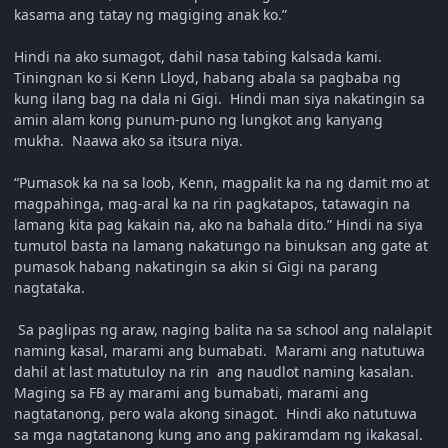
kasama ang tatay ng magiging anak ko.”
Hindi na ako sumagot, dahil nasa tabing kalsada kami.
Tiningnan ko si Kenn Lloyd, habang abala sa pagbaba ng
kung ilang bag na dala ni Gigi. Hindi man siya nakatingin sa
amin alam kong punum-puno ng lungkot ang kanyang
mukha. Naawa ako sa itsura niya.
“Pumasok ka na sa loob, Kenn, magpalit ka na ng damit mo at
magpahinga, mag-aral ka na rin pagkatapos, tatawagin na
lamang kita pag kakain na, ako na bahala dito.” Hindi na siya
tumutol basta na lamang nakatungo na binuksan ang gate at
pumasok habang nakatingin sa akin si Gigi na parang
nagtataka.
Sa paglipas ng araw, naging balita na sa school ang nalalapit
naming kasal, marami ang bumabati. Marami ang natutuwa
dahil at last matutuloy na rin ang naudlot naming kasalan.
Maging sa FB ay marami ang bumabati, marami ang
nagtatanong, pero wala akong sinagot. Hindi ako natutuwa
sa mga nagtatanong kung ano ang pakiramdam ng ikakasal.