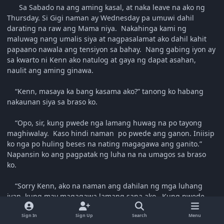
Sa Sabado na ang aming kasal, at naka leave na ako ng
Thursday. Si Gigi naman ay Wednesday pa umuwi dahil
darating na raw ang Mama niya. Nakahinga kami ng
maluwag nang umalis siya at nagpasalamat ako dahil kahit
papaano nawala ang tensiyon sa bahay. Nang gabing iyon ay
sa kwarto ni Kenn ako natulog at gaya ng dapat asahan,
naulit ang aming ginawa.
“Kenn, masaya ka bang kasama ako?” tanong ko habang
nakaunan siya sa braso ko.
“Opo, sir, kung pwede nga lamang huwag na po tayong
maghiwalay. Kaso hindi naman po pwede ang ganon. Iniisip
ko nga po huling beses na nating magagawa ang ganito.”
Napansin ko ang pagpatak ng luha na na umagos sa braso
ko.
“Sorry Kenn, ako na naman ang dahilan ng mga luhang
iyan, kung may magagawa lamang sana ako. Kung pwede
lamang sanang tumakas tayo sa isang lugar na walang may
Sign In
Sign Up
Search
Menu
kilala sa atin. Pero imposible naman yun e.”