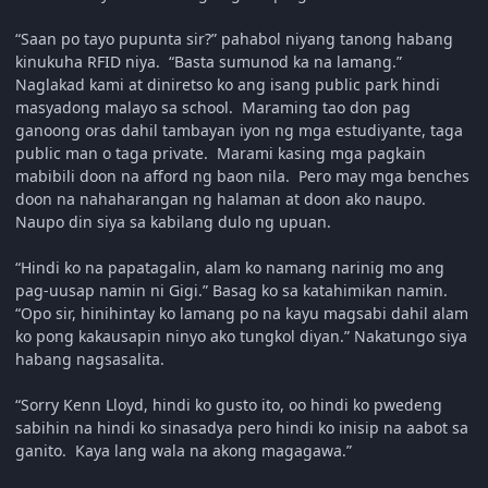
“Saan po tayo pupunta sir?” pahabol niyang tanong habang
kinukuha RFID niya. “Basta sumunod ka na lamang.”
Naglakad kami at diniretso ko ang isang public park hindi
masyadong malayo sa school. Maraming tao don pag
ganoong oras dahil tambayan iyon ng mga estudiyante, taga
public man o taga private. Marami kasing mga pagkain
mabibili doon na afford ng baon nila. Pero may mga benches
doon na nahaharangan ng halaman at doon ako naupo.
Naupo din siya sa kabilang dulo ng upuan.
“Hindi ko na papatagalin, alam ko namang narinig mo ang
pag-uusap namin ni Gigi.” Basag ko sa katahimikan namin.
“Opo sir, hinihintay ko lamang po na kayu magsabi dahil alam
ko pong kakausapin ninyo ako tungkol diyan.” Nakatungo siya
habang nagsasalita.
“Sorry Kenn Lloyd, hindi ko gusto ito, oo hindi ko pwedeng
sabihin na hindi ko sinasadya pero hindi ko inisip na aabot sa
ganito. Kaya lang wala na akong magagawa.”