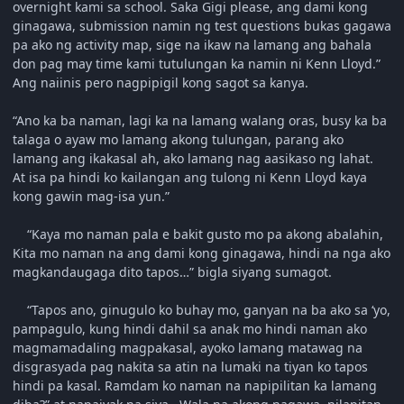
overnight kami sa school. Saka Gigi please, ang dami kong
ginagawa, submission namin ng test questions bukas gagawa
pa ako ng activity map, sige na ikaw na lamang ang bahala
don pag may time kami tutulungan ka namin ni Kenn Lloyd.”
Ang naiinis pero nagpipigil kong sagot sa kanya.
“Ano ka ba naman, lagi ka na lamang walang oras, busy ka ba
talaga o ayaw mo lamang akong tulungan, parang ako
lamang ang ikakasal ah, ako lamang nag aasikaso ng lahat.
At isa pa hindi ko kailangan ang tulong ni Kenn Lloyd kaya
kong gawin mag-isa yun.”
“Kaya mo naman pala e bakit gusto mo pa akong abalahin,
Kita mo naman na ang dami kong ginagawa, hindi na nga ako
magkandaugaga dito tapos…” bigla siyang sumagot.
“Tapos ano, ginugulo ko buhay mo, ganyan na ba ako sa ‘yo,
pampagulo, kung hindi dahil sa anak mo hindi naman ako
magmamadaling magpakasal, ayoko lamang matawag na
disgrasyada pag nakita sa atin na lumaki na tiyan ko tapos
hindi pa kasal. Ramdam ko naman na napipilitan ka lamang