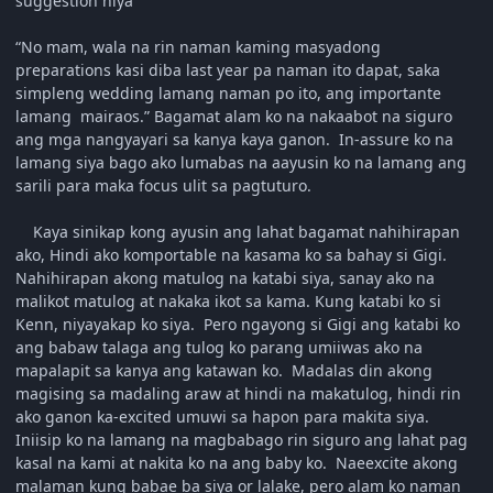
suggestion niya
“No mam, wala na rin naman kaming masyadong
preparations kasi diba last year pa naman ito dapat, saka
simpleng wedding lamang naman po ito, ang importante
lamang mairaos.” Bagamat alam ko na nakaabot na siguro
ang mga nangyayari sa kanya kaya ganon. In-assure ko na
lamang siya bago ako lumabas na aayusin ko na lamang ang
sarili para maka focus ulit sa pagtuturo.
Kaya sinikap kong ayusin ang lahat bagamat nahihirapan
ako, Hindi ako komportable na kasama ko sa bahay si Gigi.
Nahihirapan akong matulog na katabi siya, sanay ako na
malikot matulog at nakaka ikot sa kama. Kung katabi ko si
Kenn, niyayakap ko siya. Pero ngayong si Gigi ang katabi ko
ang babaw talaga ang tulog ko parang umiiwas ako na
mapalapit sa kanya ang katawan ko. Madalas din akong
magising sa madaling araw at hindi na makatulog, hindi rin
ako ganon ka-excited umuwi sa hapon para makita siya.
Iniisip ko na lamang na magbabago rin siguro ang lahat pag
kasal na kami at nakita ko na ang baby ko. Naeexcite akong
malaman kung babae ba siya or lalake, pero alam ko naman