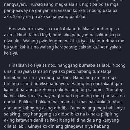
nangyayari. Huwag kang mag-alala sir, higit pa po sa mga
pang-aaway na ganyan naranasan ko kahit noong bata pa
ako. Sanay na po ako sa ganyang panlalait”
Hinawakan ko siya sa magkabilang balikat at iniharap sa
akin. “Hindi Kenn Lloyd, hindi ako papayag na saktan ka pa
niya ulit. Walang pwedeng manakit sa iyo. Naiintindihan mo
ba yun, kahit sino walang karapatang saktan ka.” At niyakap
ko siya.
Hinalikan ko siya sa noo, hanggang bumaba sa labi. Noong
una, hinayaan lamang niya ako pero habang tumatagal
lumaban na rin siya nang halikan. Habol ang aming mga
hininga sa init ng eksenang iyon. Hanggang nagkakatitigan
kami at parang parehong nakuha ang ibig sabihin. Tumuloy
kami sa kwarto at sabay naghubad ng aming mga pantaas na
damit. Balik sa halikan mas mainit at mas nakakakiliti. Abut-
abot ang kabog ng aking dibdib. Bumaba ang mga halik niya
sa aking leeg hanggang sa didbdib ko na ikinaka pilipit ng
aking katawan dahil sa kakaibang kiliti na dala ng kanyang
dila at labi. Ginaya ko din ang ginagawa niya habang