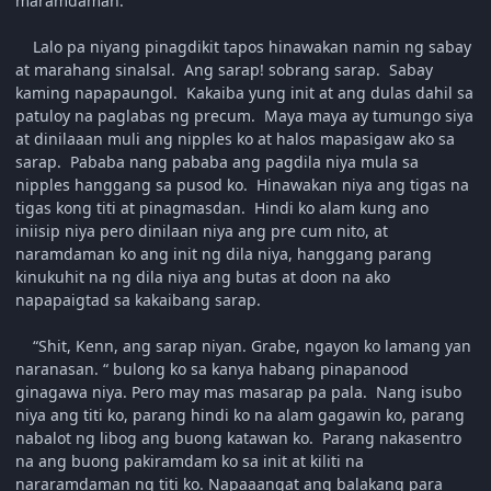
maramdaman.
Lalo pa niyang pinagdikit tapos hinawakan namin ng sabay
at marahang sinalsal. Ang sarap! sobrang sarap. Sabay
kaming napapaungol. Kakaiba yung init at ang dulas dahil sa
patuloy na paglabas ng precum. Maya maya ay tumungo siya
at dinilaaan muli ang nipples ko at halos mapasigaw ako sa
sarap. Pababa nang pababa ang pagdila niya mula sa
nipples hanggang sa pusod ko. Hinawakan niya ang tigas na
tigas kong titi at pinagmasdan. Hindi ko alam kung ano
iniisip niya pero dinilaan niya ang pre cum nito, at
naramdaman ko ang init ng dila niya, hanggang parang
kinukuhit na ng dila niya ang butas at doon na ako
napapaigtad sa kakaibang sarap.
“Shit, Kenn, ang sarap niyan. Grabe, ngayon ko lamang yan
naranasan. “ bulong ko sa kanya habang pinapanood
ginagawa niya. Pero may mas masarap pa pala. Nang isubo
niya ang titi ko, parang hindi ko na alam gagawin ko, parang
nabalot ng libog ang buong katawan ko. Parang nakasentro
na ang buong pakiramdam ko sa init at kiliti na
nararamdaman ng titi ko. Napaaangat ang balakang para