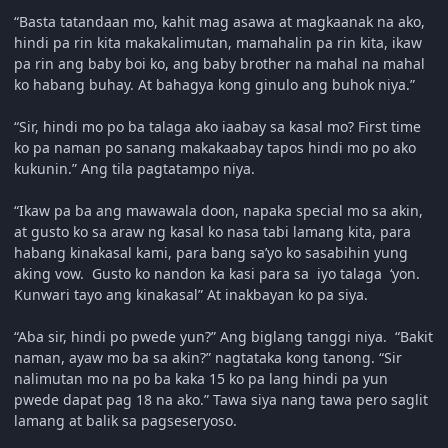
“Basta tatandaan mo, kahit mag asawa at magkaanak na ako,
hindi pa rin kita makakalimutan, mamahalin pa rin kita, ikaw
pa rin ang baby boi ko, ang baby brother na mahal na mahal
ko habang buhay. At bahagya kong ginulo ang buhok niya.”
“Sir, hindi mo po ba talaga ako iaabay sa kasal mo? First time
ko pa naman po sanang makakaabay tapos hindi mo po ako
kukunin.” Ang tila pagtatampo niya.
“Ikaw pa ba ang mawawala doon, napaka special mo sa akin,
at gusto ko sa araw ng kasal ko nasa tabi lamang kita, para
habang kinakasal kami, para bang sa’yo ko sasabihin yung
aking vow. Gusto ko nandon ka kasi para sa iyo talaga ‘yon.
Kunwari tayo ang kinakasal” At inakbayan ko pa siya.
“Aba sir, hindi po pwede yun?” Ang biglang tanggi niya. “Bakit
naman, ayaw mo ba sa akin?” nagtataka kong tanong. “Sir
nalimutan mo na po ba kaka 15 ko pa lang hindi pa yun
pwede dapat pag 18 na ako.” Tawa siya nang tawa pero saglit
lamang at balik sa pagseseryoso.