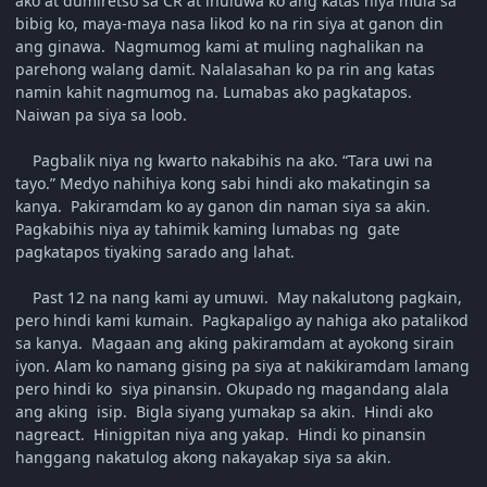
ako at dumiretso sa CR at inuluwa ko ang katas niya mula sa
bibig ko, maya-maya nasa likod ko na rin siya at ganon din
ang ginawa. Nagmumog kami at muling naghalikan na
parehong walang damit. Nalalasahan ko pa rin ang katas
namin kahit nagmumog na. Lumabas ako pagkatapos.
Naiwan pa siya sa loob.
Pagbalik niya ng kwarto nakabihis na ako. “Tara uwi na
tayo.” Medyo nahihiya kong sabi hindi ako makatingin sa
kanya. Pakiramdam ko ay ganon din naman siya sa akin.
Pagkabihis niya ay tahimik kaming lumabas ng gate
pagkatapos tiyaking sarado ang lahat.
Past 12 na nang kami ay umuwi. May nakalutong pagkain,
pero hindi kami kumain. Pagkapaligo ay nahiga ako patalikod
sa kanya. Magaan ang aking pakiramdam at ayokong sirain
iyon. Alam ko namang gising pa siya at nakikiramdam lamang
pero hindi ko siya pinansin. Okupado ng magandang alala
ang aking isip. Bigla siyang yumakap sa akin. Hindi ako
nagreact. Hinigpitan niya ang yakap. Hindi ko pinansin
hanggang nakatulog akong nakayakap siya sa akin.