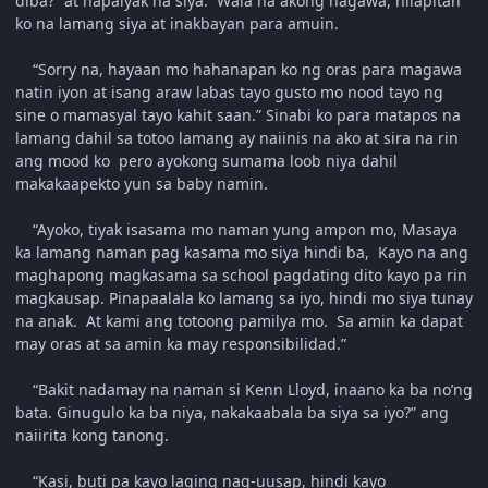
diba?” at napaiyak na siya. Wala na akong nagawa, nilapitan
ko na lamang siya at inakbayan para amuin.
“Sorry na, hayaan mo hahanapan ko ng oras para magawa
natin iyon at isang araw labas tayo gusto mo nood tayo ng
sine o mamasyal tayo kahit saan.” Sinabi ko para matapos na
lamang dahil sa totoo lamang ay naiinis na ako at sira na rin
ang mood ko pero ayokong sumama loob niya dahil
makakaapekto yun sa baby namin.
“Ayoko, tiyak isasama mo naman yung ampon mo, Masaya
ka lamang naman pag kasama mo siya hindi ba, Kayo na ang
maghapong magkasama sa school pagdating dito kayo pa rin
magkausap. Pinapaalala ko lamang sa iyo, hindi mo siya tunay
na anak. At kami ang totoong pamilya mo. Sa amin ka dapat
may oras at sa amin ka may responsibilidad.”
“Bakit nadamay na naman si Kenn Lloyd, inaano ka ba no’ng
bata. Ginugulo ka ba niya, nakakaabala ba siya sa iyo?” ang
naiirita kong tanong.
“Kasi, buti pa kayo laging nag-uusap, hindi kayo