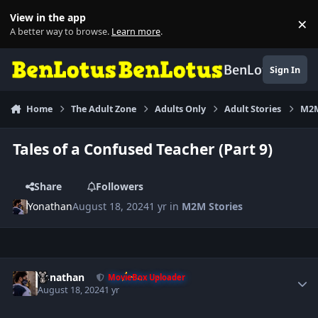
Skip to content
View in the app
×
Di
A better way to browse.
Learn more
.
BenLotus
Sign In
Home
The Adult Zone
Adults Only
Adult Stories
M2M
Tales of a Confused Teacher (Part 9)
Share
Followers
Yonathan
August 18, 2024
1 yr
in
M2M Stories
Author stats
Yonathan
MovieBox Uploader
August 18, 2024
1 yr