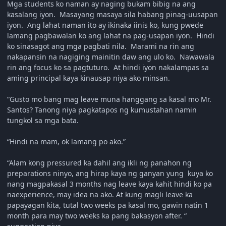
Mga students ko naman ay naging bukam bibig na ang
kasalang iyon. Masayang masaya sila habang pinag-uusapan
iyon. Ang lahat naman ito ay ikinaka iinis ko, kung pwede
lamang pagbawalan ko ang lahat na pag-usapan iyon. Hindi
ko sinasagot ang mga pagbati nila. Marami na rin ang
nakapansin na nagiging mainitin daw ang ulo ko. Nawawala
rin ang focus ko sa pagtuturo. At hindi iyon nakalampas sa
aming principal kaya kinausap niya ako minsan.
“Gusto mo bang mag leave muna hanggang sa kasal mo Mr.
Santos? Tanong niya pagkatapos ng kumustahan namin
tungkol sa mga bata.
“Hindi na mam, ok lamang po ako.”
“Alam kong pressured ka dahil ang ikli ng panahon ng
preparations ninyo, ang hirap kaya ng ganyan yung kuya ko
nang magpakasal 3 months nag leave kaya kahit hindi ko pa
naexperience, may idea na ako. At kung magli leave ka
papayagan kita, tutal two weeks pa kasal mo, gawin natin 1
month para may two weeks ka pang bakasyon after. “