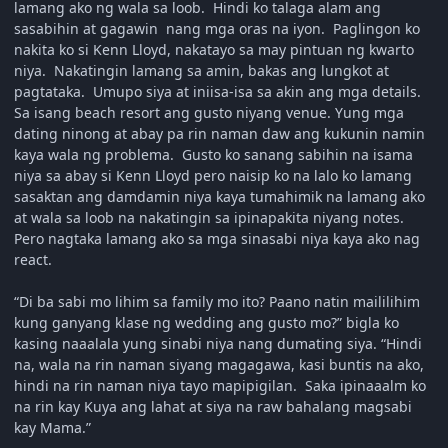
lamang ako ng wala sa loob. Hindi ko talaga alam ang
sasabihin at gagawin nang mga oras na iyon. Paglingon ko
nakita ko si Kenn Lloyd, nakatayo sa may pintuan ng kwarto
niya. Nakatingin lamang sa amin, bakas ang lungkot at
pagtataka. Umupo siya at iniisa-isa sa akin ang mga details.
Sa isang beach resort ang gusto niyang venue. Yung mga
dating ninong at abay pa rin naman daw ang kukunin namin
kaya wala ng problema. Gusto ko sanang sabihin na isama
niya sa abay si Kenn Lloyd pero naisip ko na lalo ko lamang
sasaktan ang damdamin niya kaya tumahimik na lamang ako
at wala sa loob na nakatingin sa ipinapakita niyang notes.
Pero nagtaka lamang ako sa mga sinasabi niya kaya ako nag
react.
“Di ba sabi mo lihim sa family mo ito? Paano natin maililihim
kung ganyang klase ng wedding ang gusto mo?” bigla ko
kasing naaalala yung sinabi niya nang dumating siya. “Hindi
na, wala na rin naman siyang magagawa, kasi buntis na ako,
hindi na rin naman niya tayo mapipigilan. Saka ipinaaalm ko
na rin kay Kuya ang lahat at siya na raw bahalang magsabi
kay Mama.”