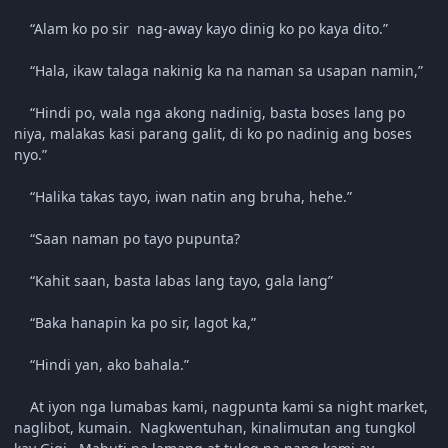
“Alam ko po sir nag-away kayo dinig ko po kaya dito.”
“Hala, ikaw talaga nakinig ka na naman sa usapan namin,”
“Hindi po, wala nga akong nadinig, basta boses lang po
niya, malakas kasi parang galit, di ko po nadinig ang boses
nyo.”
“Halika takas tayo, iwan natin ang bruha, hehe.”
“Saan naman po tayo pupunta?
“Kahit saan, basta labas lang tayo, gala lang”
“Baka hanapin ka po sir, lagot ka,”
“Hindi yan, ako bahala.”
At iyon nga lumabas kami, nagpunta kami sa night market,
naglibot, kumain. Nagkwentuhan, kinalimutan ang tungkol