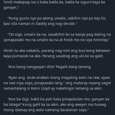
hindi makapag-isa o baka bakla ka, bakla ka siguro kaya ka
ganyan.”
“Kung gusto nyo po akong umalis, sabihin nyo po kay Sir,
kasi sila naman ni Daddy ang nag decide.”
“Oo sige, umalis ka na, sasabihin ko sa kanya pag dating na
ipinapasabi mo na umalis ka na at hindi mo na siya hinintay.”
Hindi na ako nakatiis, parang nag-iinit ang buo kong katawan
kaya pumasok na ako. Parang sasabog ang ulo ko sa galit.
“Ano bang nangyayari dito? Pagalit kong tanong.
“Ayan ang anak-anakan mong magaling aalis na raw, ayaw
na raw niya sayo, pinapasabi lang.” ang mataray niyang sagot
samantalang si Kenn Lloyd ay nakatingin lamang sa akin.
“Ano ba Gigi, bakit ba pati bata pinapatulan mo, ganyan ka
ba talaga? Kung galit ka sa akin, ako ang awayin mo huwag
mong idamay ang wala namang kasalanan sayo.”