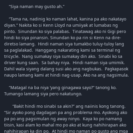
“Siya naman may gusto ah.”
“Tama na, nadinig ko naman lahat, kanina pa ako nakatayo
diyan.” Nakita ko si Kenn Lloyd na umiiyak at lumabas ng
pinto. Sinundan ko siya palabas. Tinatawag ako ni Gigi pero
hindi ko siya pinansin. Sinundan ko pa rin si Kenn na dire-
diretso lamang. Hindi naman siya tumakbo tuluy-tuloy lang
sa paglalakad. Hanggang nakarating kami sa terminal ng
tricycle. Nang sumakay siya sumakay din ako. Sinabi ko sa
driver kung saan. Sa bahay niya. Hindi naman siya umimik.
Dahil wala siyang dalang susi ako ang nagbukas. Pagkapasok
naupo lamang kami at hindi nag-usap. Ako na ang nagsimula.
“Matagal na ba niya ‘yang ginagawa sayo?” tanong ko.
Tumango lamang siya pero nakatungo.
“Bakit hindi mo sinabi sa akin?” ang naiinis kong tanong.
“Sir ayoko pong dagdagan pa ang problema mo. Ayokong ako
pa po ang pagsimulan ng away ninyo. Kaya ko po namang
tiisin, kasi alam ko mahal mo po ako at kung nahihirapan ako
nahihirapan ka din po. At hindi mo naman po gusto ang mga