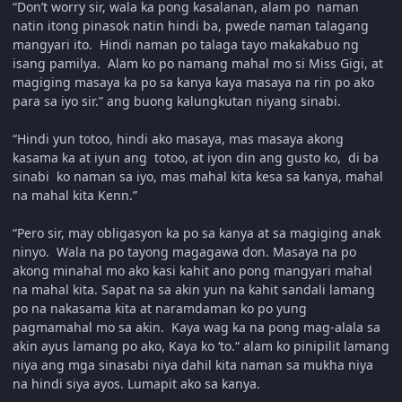
“Don’t worry sir, wala ka pong kasalanan, alam po naman
natin itong pinasok natin hindi ba, pwede naman talagang
mangyari ito. Hindi naman po talaga tayo makakabuo ng
isang pamilya. Alam ko po namang mahal mo si Miss Gigi, at
magiging masaya ka po sa kanya kaya masaya na rin po ako
para sa iyo sir.” ang buong kalungkutan niyang sinabi.
“Hindi yun totoo, hindi ako masaya, mas masaya akong
kasama ka at iyun ang totoo, at iyon din ang gusto ko, di ba
sinabi ko naman sa iyo, mas mahal kita kesa sa kanya, mahal
na mahal kita Kenn.”
“Pero sir, may obligasyon ka po sa kanya at sa magiging anak
ninyo. Wala na po tayong magagawa don. Masaya na po
akong minahal mo ako kasi kahit ano pong mangyari mahal
na mahal kita. Sapat na sa akin yun na kahit sandali lamang
po na nakasama kita at naramdaman ko po yung
pagmamahal mo sa akin. Kaya wag ka na pong mag-alala sa
akin ayus lamang po ako, Kaya ko ‘to.“ alam ko pinipilit lamang
niya ang mga sinasabi niya dahil kita naman sa mukha niya
na hindi siya ayos. Lumapit ako sa kanya.