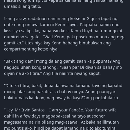
nakita kong lumapit si Papa sa kanila at ilang sandali lamang
umalis silang tatlo.
Isang araw, nadatnan namin ang kotse ni Gigi sa tapat ng
gate nang umuwi kami ni Kenn Lloyd. Pagbaba namin nag
kiss siya sa lips ko, napansin ko si Kenn Lloyd na tumungo at
dumiretso sa gate. “Wait Kenn, paki pasok mo muna ang mga
gamit ko.” Utos niya kay Kenn habang binubuksan ang
compartment ng kotse niya.
“Bakit ang dami mong dalang gamit, saan ka pupunta? Ang
naguguluhan kong tanong. “Saan pa? Di diyan sa bahay mo
diyan na ako titira.” Ang tila naiirita niyang sagot.
“Dito ka titira, bakit, di ba dalawa na lamang kayo ng kapatid
mong lalaki ang nakatira sa bahay ninyo. Anong nangyari
bakit umalis ka doon, nag-away ba kayo?”ang pagkabila ko.
“Hey, Mr Irvin Santos, I am your fiancée. Your future wife,
dahil in a few days magpapakasal na tayo at sooner
magsasama na rin bilang mag-asawa. At baka nalilimutan
mo buntis ako, hindi ba dapat lamang na dito ako tumira