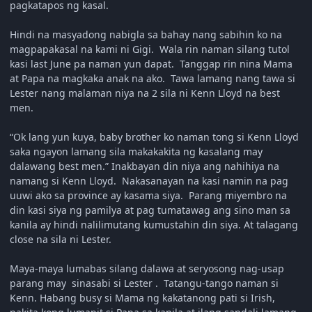
pagkatapos ng kasal.
Hindi na masyadong nabigla sa bahay nang sabihin ko na
magpapakasal na kami ni Gigi. Wala rin naman silang tutol
kasi last June pa naman yun dapat. Tanggap rin nina Mama
at Papa na magkaka anak na ako. Tawa lamang nang tawa si
Lester nang malaman niya na 2 sila ni Kenn Lloyd na best
men.
“Ok lang yun kuya, baby brother ko naman tong si Kenn Lloyd
saka ngayon lamang sila makakakita ng kasalang may
dalawang best men.” Inakbayan din niya ang nahihiya na
namang si Kenn Lloyd. Nakasanayan na kasi namin na pag
uuwi ako sa province ay kasama siya. Parang miyembro na
din kasi siya ng pamilya at pag tumatawag ang sino man sa
kanila ay hindi nalilimutang kumustahin din siya. At talagang
close na sila ni Lester.
Maya-maya lumabas silang dalawa at seryosong nag-usap
parang may sinasabi si Lester . Tatangu-tango naman si
Kenn. Habang busy si Mama ng kakatanong pati si Irish,