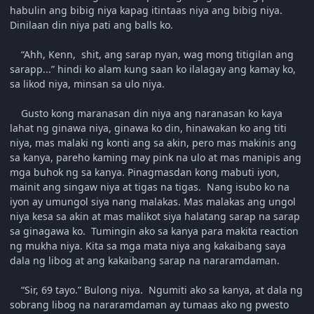
habulin ang bibig niya kapag itintaas niya ang bibig niya.
Dinilaan din niya pati ang balls ko.
“Ahh, Kenn, shit, ang sarap nyan, wag mong titigilan ang
sarapp...” hindi ko alam kung saan ko ilalagay ang kamay ko,
sa likod niya, minsan sa ulo niya.
Gusto kong maranasan din niya ang naranasan ko kaya
lahat ng ginawa niya, ginawa ko din, hinawakan ko ang titi
niya, mas malaki ng konti ang sa akin, pero mas makinis ang
sa kanya, pareho kaming may pink na ulo at mas manipis ang
mga buhok ng sa kanya. Pinagmasdan kong mabuti iyon,
mainit ang singaw niya at tigas na tigas. Nang isubo ko na
iyon ay umungol siya nang malakas. Mas malakas ang ungol
niya kesa sa akin at mas malikot siya halatang sarap na sarap
sa ginagawa ko. Tumingin ako sa kanya para makita reaction
ng mukha niya. Kita sa mga mata niya ang kakaibang saya
dala ng libog at ang kakaibang sarap na nararamdaman.
“Sir, 69 tayo.” Bulong niya. Ngumiti ako sa kanya, at dala ng
sobrang libog na nararamdaman ay tumaas ako ng pwesto