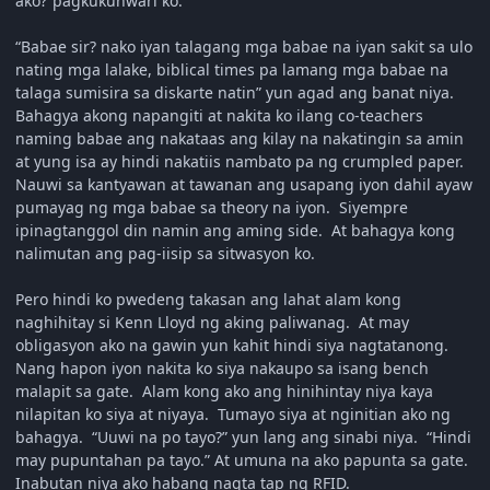
ako?”pagkukunwari ko.
“Babae sir? nako iyan talagang mga babae na iyan sakit sa ulo
nating mga lalake, biblical times pa lamang mga babae na
talaga sumisira sa diskarte natin” yun agad ang banat niya.
Bahagya akong napangiti at nakita ko ilang co-teachers
naming babae ang nakataas ang kilay na nakatingin sa amin
at yung isa ay hindi nakatiis nambato pa ng crumpled paper.
Nauwi sa kantyawan at tawanan ang usapang iyon dahil ayaw
pumayag ng mga babae sa theory na iyon. Siyempre
ipinagtanggol din namin ang aming side. At bahagya kong
nalimutan ang pag-iisip sa sitwasyon ko.
Pero hindi ko pwedeng takasan ang lahat alam kong
naghihitay si Kenn Lloyd ng aking paliwanag. At may
obligasyon ako na gawin yun kahit hindi siya nagtatanong.
Nang hapon iyon nakita ko siya nakaupo sa isang bench
malapit sa gate. Alam kong ako ang hinihintay niya kaya
nilapitan ko siya at niyaya. Tumayo siya at nginitian ako ng
bahagya. “Uuwi na po tayo?” yun lang ang sinabi niya. “Hindi
may pupuntahan pa tayo.” At umuna na ako papunta sa gate.
Inabutan niya ako habang nagta tap ng RFID.