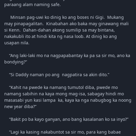
paraang alam naming safe.
Minsan pag-uwi ko dinig ko ang boses ni Gigi. Mukang
may pinapagalitan. Kinabahan ako baka may ginawang mali
si Kenn. Dahan-dahan akong sumilip sa may bintana,
nakakubli ito at hindi kita ng nasa loob. At dinig ko ang
usapan nila.
“Ang laki-laki mo na nagpapabantay ka pa sa sir mo, ano ka
bondying?”
“Si Daddy naman po ang nagpatira sa akin dito.”
“Kahit na pwede ka namang tumutol diba, pwede mo
namang sabihin na kaya mong mag-isa, sabagay hindi mo
masasabi yun kasi lampa ka, kaya ka nga nabugbog ka noong
new year diba?”
“Bakit po ba kayo ganyan, ano bang kasalanan ko sa inyo?”
“Lagi ka kasing nakabuntot sa sir mo, para kang babae