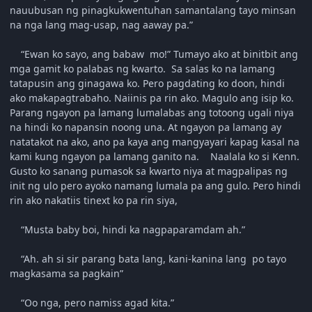
nauubusan ng pinagkukwentuhan samantalang tayo minsan
na nga lang mag-usap, nag aaway pa.”
“Ewan ko sayo, ang babaw mo!” Tumayo ako at binitbit ang
mga gamit ko palabas ng kwarto. Sa salas ko na lamang
tatapusin ang ginagawa ko. Pero pagdating ko doon, hindi
ako makapagtrabaho. Naiinis pa rin ako. Magulo ang isip ko.
Parang ngayon pa lamang lumalabas ang totoong ugali niya
na hindi ko napansin noong una. At ngayon pa lamang ay
natatakot na ako, ano pa kaya ang mangyayari kapag kasal na
kami kung ngayon pa lamang ganito na. Naalala ko si Kenn.
Gusto ko sanang pumasok sa kwarto niya at magpalipas ng
init ng ulo pero ayoko namang lumala pa ang gulo. Pero hindi
rin ako nakatiis tinext ko pa rin siya,
“Musta baby boi, hindi ka nagpaparamdam ah.”
“Ah. ah si sir parang bata lang, kani-kanina lang po tayo
magkasama sa pagkain”
“Oo nga, pero namiss agad kita.”