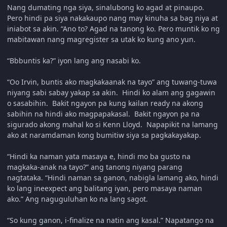
Nang dumating nga siya, sinalubong ko agad at pinaupo.
Pero hindi pa siya nakakaupo nang may kinuha sa bag niya at
iniabot sa akin. “Ano to? Agad na tanong ko. Pero muntik ko ng
mabitawan nang magregister sa utak ko kung ano yun.
“Bbbuntis ka?” iyon lang ang nasabi ko.
“Oo Irvin, buntis ako magkakaanak na tayo” ang tuwang-tuwa
niyang sabi sabay yakap sa akin. Hindi ko alam ang gagawin
o sasabihin. Bakit ngayon pa kung kailan ready na akong
sabihin na hindi ako magpapakasal. Bakit ngayon pa na
sigurado akong mahal ko si Kenn Lloyd. Napapikit na lamang
ako at naramdaman kong bumitiw siya sa pagkakayakap.
“Hindi ka naman yata masaya e, hindi mo ba gusto na
magkaka-anak na tayo?” ang tanong niyang parang
nagtataka. “Hindi naman sa ganon, nabigla lamang ako, hindi
ko lang ineexpect ang balitang iyan, pero masaya naman
ako.” Ang naguguluhan ko na lang sagot.
“So kung ganon, i-finalize na natin ang kasal.” Napatango na