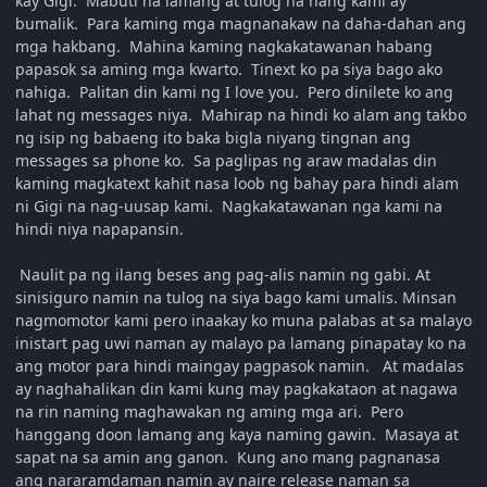
kay Gigi. Mabuti na lamang at tulog na nang kami ay
bumalik. Para kaming mga magnanakaw na daha-dahan ang
mga hakbang. Mahina kaming nagkakatawanan habang
papasok sa aming mga kwarto. Tinext ko pa siya bago ako
nahiga. Palitan din kami ng I love you. Pero dinilete ko ang
lahat ng messages niya. Mahirap na hindi ko alam ang takbo
ng isip ng babaeng ito baka bigla niyang tingnan ang
messages sa phone ko. Sa paglipas ng araw madalas din
kaming magkatext kahit nasa loob ng bahay para hindi alam
ni Gigi na nag-uusap kami. Nagkakatawanan nga kami na
hindi niya napapansin.
Naulit pa ng ilang beses ang pag-alis namin ng gabi. At
sinisiguro namin na tulog na siya bago kami umalis. Minsan
nagmomotor kami pero inaakay ko muna palabas at sa malayo
inistart pag uwi naman ay malayo pa lamang pinapatay ko na
ang motor para hindi maingay pagpasok namin. At madalas
ay naghahalikan din kami kung may pagkakataon at nagawa
na rin naming maghawakan ng aming mga ari. Pero
hanggang doon lamang ang kaya naming gawin. Masaya at
sapat na sa amin ang ganon. Kung ano mang pagnanasa
ang nararamdaman namin ay naire release naman sa