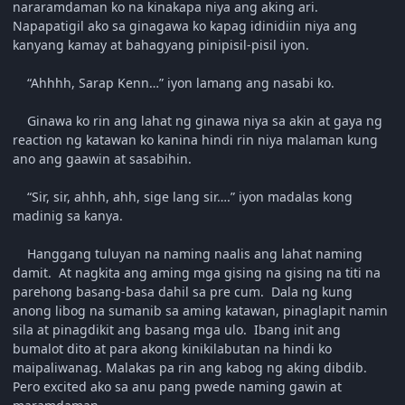
nararamdaman ko na kinakapa niya ang aking ari.
Napapatigil ako sa ginagawa ko kapag idinidiin niya ang
kanyang kamay at bahagyang pinipisil-pisil iyon.
“Ahhhh, Sarap Kenn…” iyon lamang ang nasabi ko.
Ginawa ko rin ang lahat ng ginawa niya sa akin at gaya ng
reaction ng katawan ko kanina hindi rin niya malaman kung
ano ang gaawin at sasabihin.
“Sir, sir, ahhh, ahh, sige lang sir….” iyon madalas kong
madinig sa kanya.
Hanggang tuluyan na naming naalis ang lahat naming
damit. At nagkita ang aming mga gising na gising na titi na
parehong basang-basa dahil sa pre cum. Dala ng kung
anong libog na sumanib sa aming katawan, pinaglapit namin
sila at pinagdikit ang basang mga ulo. Ibang init ang
bumalot dito at para akong kinikilabutan na hindi ko
maipaliwanag. Malakas pa rin ang kabog ng aking dibdib.
Pero excited ako sa anu pang pwede naming gawin at