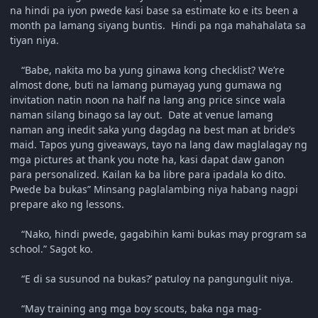
na hindi pa iyon pwede kasi base sa estimate ko e its been a
month pa lamang siyang buntis. Hindi pa nga mahahalata sa
tiyan niya.
“Babe, nakita mo ba yung ginawa kong checklist? We’re
almost done, buti na lamang pumayag yung gumawa ng
invitation natin noon na half na lang ang price since wala
naman silang binago sa lay out. Date at venue lamang
naman ang inedit saka yung dagdag na best man at bride’s
maid. Tapos yung giveaways, tayo na lang daw maglalagay ng
mga pictures at thank you note ha, kasi dapat daw ganon
para personalized. Kailan ka ba libre para ipadala ko dito.
Pwede ba bukas” Minsang paglalambing niya habang nagpi
prepare ako ng lessons.
“Nako, hindi pwede, gagabihin kami bukas may program sa
school.” Sagot ko.
“E di sa susunod na bukas?’ patuloy na pangungulit niya.
“May training ang mga boy scouts, baka nga mag-