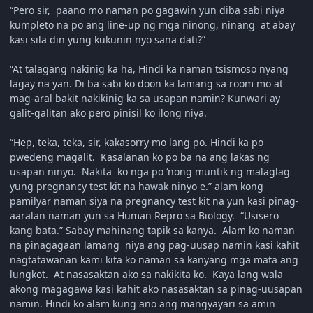
“Pero sir, paano mo naman po gagawin yun diba sabi niya
kumpleto na po ang line-up ng mga ninong, ninang at abay
kasi sila din yung kukunin nyo sana dati?”
“At talagang nakinig ka ha, Hindi ka naman tsismoso nyang
lagay na yan. Di ba sabi ko doon ka lamang sa room mo at
mag-aral bakit nakikinig ka sa usapan namin? Kunwari ay
galit-galitan ako pero pinisil ko ilong niya.
“Hep, teka, teka, sir, kakasorry mo lang po. Hindi ka po
pwedeng magalit. Kasalanan ko po ba na ang lakas ng
usapan ninyo. Nakita ko nga po ‘nong muntik ng malaglag
yung pregnancy test kit na hawak ninyo e.” alam kong
pamilyar naman siya na pregnancy test kit na yun kasi pinag-
aaralan naman yun sa Human Repro sa Biology. “Usisero
kang bata.” Sabay mahinang tapik sa kanya. Alam ko naman
na pinagagaan lamang niya ang pag-uusap namin kasi kahit
nagtatawanan kami kita ko naman sa kanyang mga mata ang
lungkot. At nasasaktan ako sa nakikita ko. Kaya lang wala
akong magagawa kasi kahit ako nasasaktan sa pinag-uusapan
namin. Hindi ko alam kung ano ang mangyayari sa amin