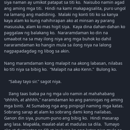
siya naman ay umikot patapat sa titi ko. Naisubo namin agad
ang aming mga titi. Hindi na kami makapagsalita, puro ungol
na lamang ang madidinig. Malaki ng konti titi ko sa kanya
kaya alam ko kung nahihirapan ako at minsan ay parang
masusuka, alam ko mas higit siya. Kaya dina dahan-dahan ko
paggalaw ng balakang ko. Nararamdaman ko din na
umaabot na sa may ilong niya ang mga buhok ko dahil
nararamdaman ko hangin mula sa ilong niya na lalong
nagpapadagdag ng libog sa akin.
Nang maramdaman kong malapit na akong labasan, nilabas
ko titi niya sa bibig ko. “Malapit na ako Kenn.” Bulong ko.
“Sabay tayo sir.” sagot niya.
Ilang taas baba pa ng mga ulo namin at mahahabang
“ohhhh, at ahhhh,” naramdaman ko ang paninigas ng aming
mga binti. At Sumabog nga ang pinipigil naming mga katas.
Sobrang sarap at alam ko sobrang dami kong nailabas.
Ganon din siya, punum-puno ang bibig ko. Hindi masarap
ang lasa. Mapakla, maalat-alat at madulas sa dila. Tumayo