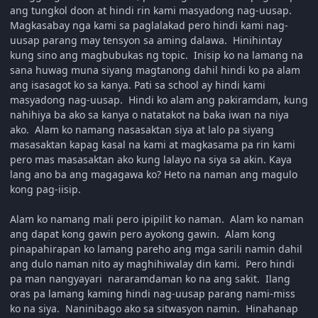
ang tungkol doon at hindi rin kami masyadong nag-uusap.
Magkasabay nga kami sa paglalakad pero hindi kami nag-
uusap parang may tensyon sa aming dalawa. Hinihintay
kung sino ang magbubukas ng topic. Inisip ko na lamang na
sana huwag muna siyang magtanong dahil hindi ko pa alam
ang isasagot ko sa kanya. Pati sa school ay hindi kami
masyadong nag-uusap. Hindi ko alam ang pakiramdam, kung
nahihiya ba ako sa kanya o natatakot na baka iwan na niya
ako. Alam ko namang nasasaktan siya at lalo pa siyang
masasaktan kapag kasal na kami at magkasama pa rin kami
pero mas masasaktan ako kung lalayo na siya sa akin. Kaya
lang ano ba ang magagawa ko? Heto na naman ang magulo
kong pag-iisip.
Alam ko namang mali pero ipipilit ko naman. Alam ko naman
ang dapat kong gawin pero ayokong gawin. Alam kong
pinapahirapan ko lamang pareho ang mga sarili namin dahil
ang dulo naman nito ay maghihiwalay din kami. Pero hindi
pa man nangyayari nararamdaman ko na ang sakit. Ilang
oras pa lamang kaming hindi nag-uusap parang nami-miss
ko na siya. Naninibago ako sa sitwasyon namin. Hinahanap