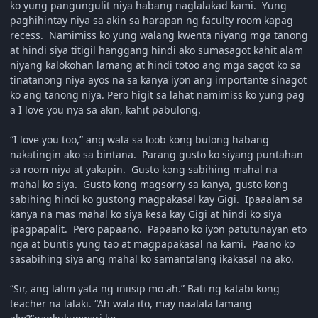
ko yung pangungulit niya habang naglalakad kami. Yung
paghihintay niya sa akin sa harapan ng faculty room kapag
recess. Namimiss ko yung walang kwenta niyang mga tanong
at hindi siya titigil hanggang hindi ako sumasagot kahit alam
niyang kalokohan lamang at hindi totoo ang mga sagot ko sa
tinatanong niya ayos na sa kanya iyon ang importante sinagot
ko ang tanong niya. Pero higit sa lahat namimiss ko yung pag
a I love you nya sa akin, kahit pabulong.
“I love you too,” ang wala sa loob kong bulong habang
nakatingin ako sa bintana. Parang gusto ko siyang puntahan
sa room niya at yakapin. Gusto kong sabihing mahal na
mahal ko siya. Gusto kong magsorry sa kanya, gusto kong
sabihing hindi ko gustong magpakasal kay Gigi. Ipaaalam sa
kanya na mas mahal ko siya kesa kay Gigi at hindi ko siya
ipagpapalit. Pero papaano. Papaano ko iyon patutunayan eto
nga at buntis yung tao at magpapakasal na kami. Paano ko
sasabihing siya ang mahal ko samantalang ikakasal na ako.
“Sir, ang lalim yata ng iniisip mo ah.” Bati ng katabi kong
teacher na lalaki. “Ah wala ito, may naalala lamang