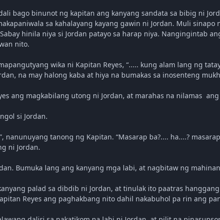
dali bago binunot ng kapitan ang kanyang sandata sa bibig ni Jo
a makapaniwala sa kahalayang kayang gawin ni Jordan. Muli sinapo
Sabay hinila niya si Jordan patayo sa harap niya. Nangingintab an
wan nito.
 mapangutyang wika ni Kapitan Reyes, “..... kung alam lang ng ta
ordan, na may halong kaba at hiya na bumakas sa inosenteng mukh
eyes ang magkabilang utong ni Jordan, at marahas na nilamas ang 
ngol si Jordan.
”, nanunuyang tanong ng Kapitan. “Masarap ba?.... ha....? masarap 
 ni Jordan.
rdan. Bumuka lang ang kanyang mga labi, at nagbitaw ng mahinan
kanyang palad sa dibdib ni Jordan, at tinulak ito paatras hanggan
pitan Reyes ang paghakbang nito dahil nakabuhol pa rin ang pant
lawang daliri sa nakatikom na labi ni Jordan, at pilit na pinasupso