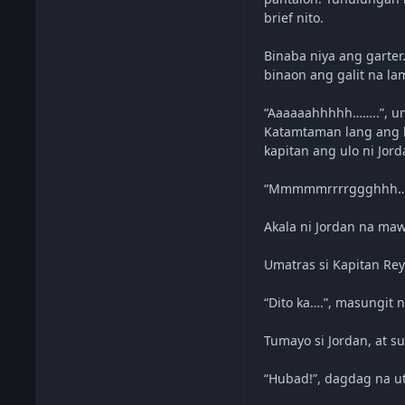
brief nito.
Binaba niya ang garter
binaon ang galit na la
“Aaaaaahhhhh……..”, ung
Katamtaman lang ang h
kapitan ang ulo ni Jor
“Mmmmmrrrrggghhh….”. N
Akala ni Jordan na maw
Umatras si Kapitan Rey
“Dito ka….”, masungit n
Tumayo si Jordan, at s
“Hubad!”, dagdag na ut