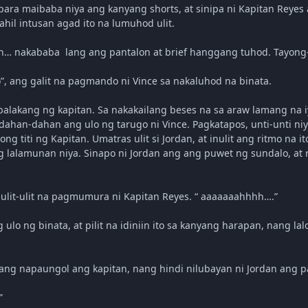
para maibaba niya ang kanyang shorts, at sinipa ni Kapitan Reyes 
ahil intusan agad ito na lumuhod ulit.
… nakababa lang ang pantalon at brief hanggang tuhod. Tayong-tayo
to”, ang galit na pagmando ni Vince sa nakaluhod na binata.
balakang ng kapitan. Sa nakakailang beses na sa araw lamang na 
 dahan-dahan ang ulo ng tarugo ni Vince. Pagkatapos, unti-unti n
g titi ng Kapitan. Umatras ulit si Jordan, at inulit ang ritmo na it
 lalamunan niya. Sinapo ni Jordan ang ang puwet ng sundalo, at 
paulit-ulit na pagmumura ni Kapitan Reyes. “ aaaaaaahhhh….”
 ulo ng binata, at pilit na idiniin ito sa kanyang harapan, nang 
 pang napaungol ang kapitan, nang hindi nilubayan ni Jordan ang p
”