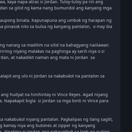
, kaya napa-atras si Jordan. Tuloy-tuloy pa rin ang
Jordan sa gilid ng kama nang bumundol ang kanyang mga
 nakaupong binata. Kapunapuna ang umbok ng harapan ng
a pinasok nito sa bulsa ng kanyang pantalon, o may iba
ng nanaig sa madilim na silid na bahagyang naiilawan
irinig niyang malakas na paghinga ay sarili niya o si
rdan, at nakadikit naman ang mata ni Jordan sa
lapit ang ulo ni Jordan sa nakabukol na pantalon sa
 ang hudyat na hinihintay ni Vince Reyes. Agad niyang
. Napakapit bigla si Jordan sa mga binti ni Vince para
a nakabukol niyang pantalon. Pagkalipas ng ilang saglit,
g kamay niya ang butones at zipper ng kanyang
es, dinakma ni Jordan ang nakaumbok sa loob ng puting