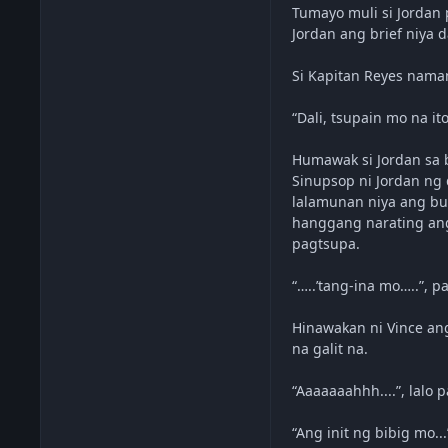
Tumayo muli si Jordan 
Jordan ang brief niya d
Si Kapitan Reyes naman
“Dali, tsupain mo na i
Humawak si Jordan sa 
Sinupsop ni Jordan ng
lalamunan niya ang buon
hanggang narating ang
pagtsupa.
“…..’tang-ina mo…..”, 
Hinawakan ni Vince ang
na galit na.
“Aaaaaaahhh....”, lalo
“Ang init ng bibig mo...