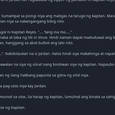
. Sumampal sa pisngi niya ang matigas na tarugo ng kapitan. Mara
man niya sa nakangangang bibig nito.
ol ni Kapitan Reyes. “…. ‘tang ina mo…..”
aba at taba ng titi ni Vince. Hindi naman dapat maduduwal ang b
dan, hanggang sa abot-bulbol ang labi nito.
abibilaukan na si Jordan. Halos hindi siya makahinga at napaluh
awalan na siya ng ulirat nang binitiwan siya ng kapitan. Napaubo s
es ng ilang hakbang papunta sa gitna ng silid niya.
a pag-utos niya kay Jordan.
umunod sa utos. Sa harap ng kapitan, lumuhod ang binata sa sahig
os ng Kapitan.