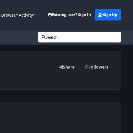
Browse
Activity
Existing user? Sign In
Sign Up
Search...
Share
Followers