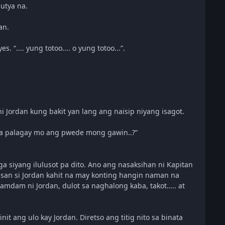
utya na.
an.
“.... yung totoo.... o yung totoo...”.
 ni Jordan kung bakit yan lang ang naisip niyang isagot.
 sa palagay mo ang pwede mong gawin..?”
ga siyang ilulusot pa dito. Ano ang nasaksihan ni Kapitan
san si Jordan kahit na may konting hangin naman na
amdam ni Jordan, dulot sa naghalong kaba, takot….. at
ang ulo kay Jordan. Diretso ang titig nito sa binata