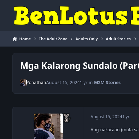
Skip to content
Home
The Adult Zone
Adults Only
Adult Stories
Mga Kalarong Sundalo (Part
Yonathan
August 15, 2024
1 yr
in
M2M Stories
August 15, 2024
1 yr
Ang nakaraan (mula sa