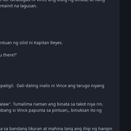
 mainit na lagusan.
ntuan ng silid ni Kapitan Reyes.
u there?”
patigil. Dali-daling inalis ni Vince ang tarugo niyang
galaw”. Tumalima naman ang binata sa takot niya rin.
bang si Vince papunta sa pintuan,, binuksan ito ng
na sa bandang likuran at mahina lang ang ihip ng hangin