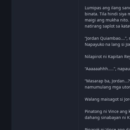
Lumipas ang ilang san
binata. Tila hindi siy
maigi ang mukha nito. 
natirang saplot sa kata
“Jordan Quiambao....”,
Napayuko na lang si J
Nilapirot ni Kapitan R
“Aaaaaahhh.....”, napau
“Masarap ba, Jordan...?
namumulang mga utong
Walang maisagot si Jo
Pinatong ni Vince ang 
dahang sinabayan ni Ka
Pinasok ni Vince ang da