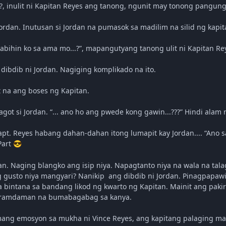
.?, inulit ni Kapitan Reyes ang tanong, ngunit may tonong pangung
Jordan. Inutusan si Jordan na pumasok sa madilim na silid ng kapit
ihin ko sa ama mo...?”, mapangutyang tanong ulit ni Kapitan Reyes. 
dibdib ni Jordan. Nagiging komplikado na ito.
lit na ang boses ng Kapitan.
magot si Jordan. “... ano ho ang pwede kong gawin...???” Hindi alam
apt. Reyes habang dahan-dahan itong lumapit kay Jordan.... “Ano
Part
😎
dan. Naging blangko ang isip niya. Napagtanto niya na wala na tala
 gusto niya mangyari? Nanikip ang dibdib ni Jordan. Pinagpapawi
 bintana sa bandang likod ng kwarto ng Kapitan. Mainit ang pakir
aramdaman na bumabagabag sa kanya.
g emosyon sa mukha ni Vince Reyes, ang kapitang palaging mainit 