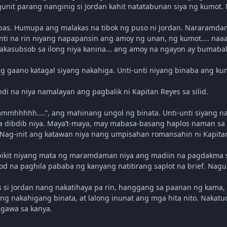
gunit parang nanginig si Jordan kahit natatabunan siya ng kumot
ipas. Humupa ang malakas na tibok ng puso ni Jordan. Nararamda
unti na rin niyang napapansin ang amoy ng unan, ng kumot.... naa
kasubsob sa ilong niya kanina... ang amoy na ngayon ay bumabal
ng gaano katagal siyang nakahiga. Unti-unti niyang binaba ang k
ndi na niya namalayan ang pagbalik ni Kapitan Reyes sa silid.
mmmmhhhhh....”, ang mahinang ungol ng binata. Unti-unti siyang
sa dibdib niya. Maya’t-maya, may mabasa-basang haplos naman sa u
g-init ang katawan niya nang umpisahan romansahin ni Kapitan
pikit niyang mata ng maramdaman niya ang madiin na pagdakma s
od na paghila pababa ng kanyang natitirang saplot na brief. Nagula
s si Jordan nang nakatihaya pa rin, hanggang sa paanan ng kama, 
g nakahigang binata, at lalong inunat ang mga hita nito. Nakatuo
agawa sa kanya.