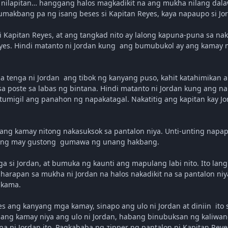
 nilapitan… hanggang halos magkadikit na ang mukha nilang dalawa
Humakbang pa ng isang beses si Kapitan Reyes, kaya napaupo si 
i Kapitan Reyes, at ang tangkad nito ay lalong kapuna-puna sa
eyes. Hindi matanto ni Jordan kung ang bumubukol ay ang kamay n
 tenga ni Jordan ang tibok ng kanyang puso, kahit katahimikan a
sa poste sa labas ng bintana. Hindi matanto ni Jordan kung ang nar
tumigil ang panahon ng napakatagal. Nakatitig ang kapitan kay Jo
ng kamay nitong nakasuksok sa pantalon niya. Unti-unting napapa
alang may gustong gumawa ng unang hakbang.
 si Jordan, at bumuka ng kaunti ang mapulang labi nito. Ito lang
arapan sa mukha ni Jordan na halos nakadikit na sa pantalon niya
 kama.
es ang kanyang mga kamay, sinapo ang ulo ni Jordan at diniin ito s
ang kamay niya ang ulo ni Jordan, habang binubuksan ng kaliwan
a ni Jordan ito. Pagkababa ng zipper ng pantalon ni Kapitan Rey