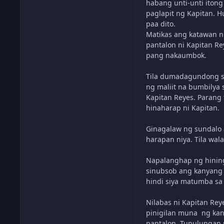
habang unti-unti itong
paglapit ng Kapitan. 
paa dito.
Matikas ang katawan n
pantalon ni Kapitan R
pang nakaumbok.
Tila dumadagundong sa
ng maliit na bumbilya 
Kapitan Reyes. Parang 
hinaharap ni Kapitan.
Ginagalaw ng sundalo a
harapan niya. Tila w
Napalanghap ng hininga
sinubsob ang kanyang h
hindi siya matumba sa
Nilabas ni Kapitan Rey
pinigilan muna ng kan
pantalon. Tunulungan n