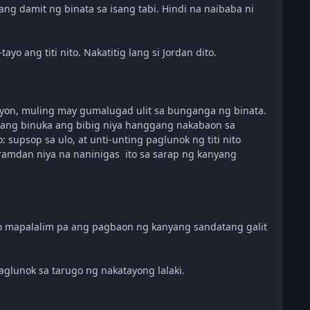
ang damit ng binata sa isang tabi. Hindi na naibaba ni
 ang titi nito. Nakatitig lang si Jordan dito.
iyon, muling may gumalugad ulit sa bunganga ng binata.
iyang binuka ang bibig niya hanggang nakabaon sa
o: supsop sa ulo, at unti-unting paglunok ng titi nito
ramdan niya na naninigas ito sa sarap ng kanyang
lalo mapalalim pa ang pagbaon ng kanyang sandatang galit
aglunok sa tarugo ng nakatayong lalaki.