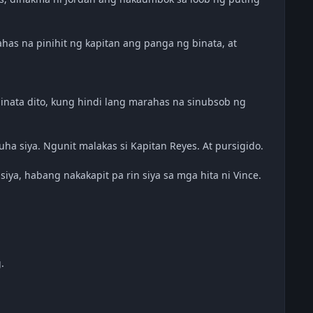
has na pinihit ng kapitan ang panga ng binata, at
inata dito, kung hindi lang marahas na sinubsob ng
a siya. Ngunit malakas si Kapitan Reyes. At pursigido.
iya, habang nakakapit pa rin siya sa mga hita ni Vince.
.