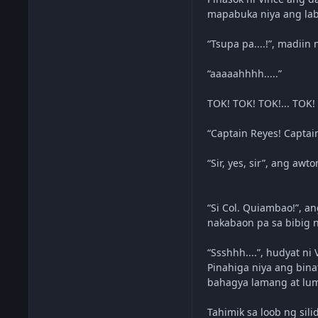
mapabuka niya ang labi
“Tsupa pa....!”, madiin 
“aaaaahhhh.....”
TOK! TOK! TOK!... TOK!
“Captain Reyes! Captai
“Sir, yes, sir”, ang awt
“Si Col. Quiambao!”, an
nakabaon pa sa bibig n
“Ssshhh....”, hudyat n
Pinahiga niya ang bina
bahagya lamang at lu
Tahimik sa loob ng sil