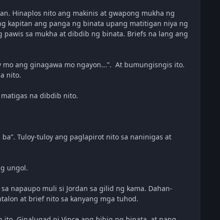
rdan. Hinaplos nito ang makinis at gwapong mukha ng
 ng kapitan ang panga ng binata upang matitigan niya ng
g pawis sa mukha at dibdib ng binata. Briefs na lang ang
tay mo ang ginagawa mo ngayon...”. At bumungisngis ito.
a nito.
matigas na dibdib nito.
ba”. Tuloy-tuloy ang paglapirot nito sa naninigas at
g ungol.
g sa napaupo muli si Jordan sa gilid ng kama. Dahan-
alon at brief nito sa kanyang mga tuhod.
p ito. Ginalugad ni Vince ang bibig ng binata, at nang