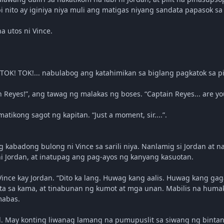
 nito ay iginiya niya muli ang matigas niyang sandata papasok sa
na utos ni Vince.
 TOK! TOK!... nabulabog ang katahimikan sa biglang pagkatok sa pi
n Reyes!”, ang tawag ng malakas ng boses. “Captain Reyes... are yo
omatikong sagot ng kapitan. “Just a moment, sir....”.
g kabadong bulong ni Vince sa sarili niya. Nanlamig si Jordan at na
i Jordan, at inatupag ang pag-ayos ng kanyang kasuotan.
i Vince kay Jordan. “Dito ka lang. Huwag kang aalis. Huwag kang ga
ta sa kama, at tinabunan ng kumot at mga unan. Mabilis na humak
mabas.
id. May konting liwanag lamang na pumupuslit sa siwang ng binta