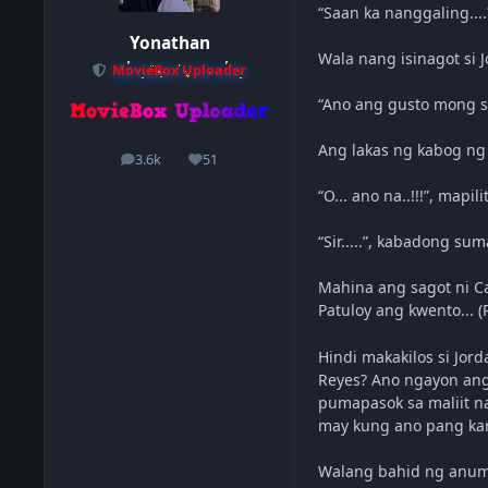
“Saan ka nanggaling...
Yonathan
Wala nang isinagot si 
MovieBox Uploader
“Ano ang gusto mong sab
Ang lakas ng kabog ng 
3.6k
51
posts
Reputation
“O... ano na..!!!”, mapi
“Sir.....”, kabadong su
Mahina ang sagot ni C
Patuloy ang kwento... (
Hindi makakilos si Jor
Reyes? Ano ngayon ang
pumapasok sa maliit na
may kung ano pang k
Walang bahid ng anuman