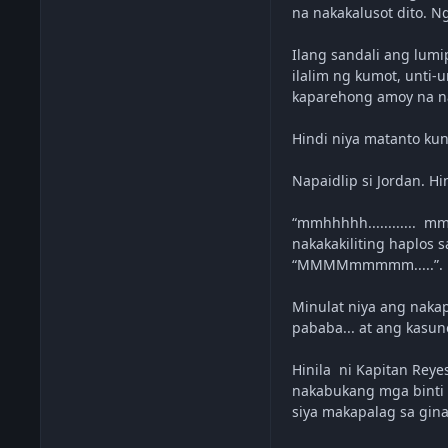
na nakakalusot dito. N
Ilang sandali ang lum
ilalim ng kumot, unti-
kaparehong amoy na na
Hindi niya matanto ku
Napaidlip si Jordan. Hi
“mmhhhhh............ 
nakakakiliting haplos 
“MMMMmmmmm.....”. Na
Minulat niya ang naka
pababa... at ang kasun
Hinila ni Kapitan Reye
nakabukang mga binti n
siya makapalag sa gin