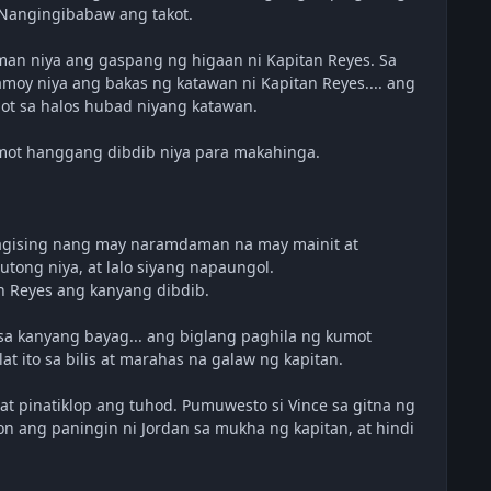
. Nangingibabaw ang takot.
man niya ang gaspang ng higaan ni Kapitan Reyes. Sa
amoy niya ang bakas ng katawan ni Kapitan Reyes.... ang
ot sa halos hubad niyang katawan.
umot hanggang dibdib niya para makahinga.
 nagising nang may naramdaman na may mainit at
tong niya, at lalo siyang napaungol.
 Reyes ang kanyang dibdib.
a kanyang bayag... ang biglang paghila ng kumot
t ito sa bilis at marahas na galaw ng kapitan.
at pinatiklop ang tuhod. Pumuwesto si Vince sa gitna ng
n ang paningin ni Jordan sa mukha ng kapitan, at hindi