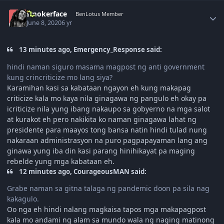
Author stats
smokerface
BenLotus Member
June 8, 2020
6 yr
13 minutes ago, Emergency_Response said:
hindi naman siguro masama magpost ng anti government
kung crincriticize mo lang siya?
Karamihan kasi sa kabataan ngayon eh kung makapag
criticize kala mo kaya nila ginagawa ng pangulo eh okay pa
icriticize nila yung ibang nakaupo sa gobyerno na mga salot
at kurakot eh pero nakikita ko naman ginagawa lahat ng
presidente para maayos tong bansa natin hindi tulad nung
nakaraan administrasyon na puro pagpapayaman lang ang
ginawa yung iba din kasi parang hinihikayat pa maging
rebelde yung mga kabataan eh.
12 minutes ago, CourageousMAN said:
Grabe naman sa gitna talaga ng pandemic doon pa sila nag
kakagulo.
Oo nga eh hindi nalang magkaisa tapos mga makapagpost
kala mo andami ng alam sa mundo wala ng naging matinong