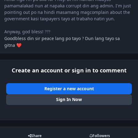
pamamalakad nun at napaka corrupt din ang admin. I'm just
pointing out po na hindi masamang magcomplain about the
government kasi taxpayers tayo at trabaho natin yun.
Anyway, god bless!
?
?
?
Goodbless din sir peace lang po tayo
Dun lang tayo sa
?
gitna
❤️
Create an account or sign in to comment
Register a new account
Sign In Now
Share
Followers