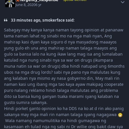
June 8, 2020
6 yr
33 minutes ago, smokerface said:
Sabagay may kanya kanya naman tayong opinion at pananaw
tama naman lahat ng sinabi mo na mga mali nyan, Ang
mahirap kasi dyan kaya siguro d nya masyadong maaayos
yung gulo eh una ang mahirap naman talaga maayos ang
gulo sa bansa lalo na kung ikaw lang mag isa ang lumalaban
katulad nga nung sinabi nya sa war on drugs (ikumpara
muna natin sa war on drugs) dba hindi natupad ung 6months
ubos na mga drug lords? sabi nya pano nya malulutas kung
ang kalaban nya mismo ay nasa gobyerno din, May mali rin
naman kasi ung ibang mga tao kaya ayaw makipag cooperate
puro nalang reklamo hindi talaga malulutas ang problema
dito sa bansa kung ganyan tsaka marami syang kalaban na
gusto sumira sakanya.
Hindi porket ganto opinion ko ha DDS na ko at d rin ako panig
sakanya may mga mali rin naman talaga syang nagagawa
Wala namang namumulitika na hindi gumagawa ng
kasamaan eh tulad nga ng sabi ni Dr willie ong bakit daw sya