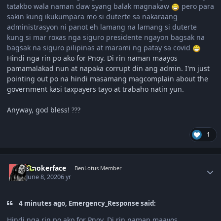
tatakbo wala naman daw syang balak magnakaw
pero para
sakin kung ikukumpara mo si duterte sa nakaraang
administrasyon ni panot eh lamang na lamang si duterte
kung si mar roxas nga siguro presidente ngayon bagsak na
bagsak na siguro pilipinas at marami ng patay sa covid
Hindi nga rin po ako for Pnoy. Di rin naman maayos
pamamalakad nun at napaka corrupt din ang admin. I'm just
pointing out po na hindi masamang magcomplain about the
government kasi taxpayers tayo at trabaho natin yun.
Anyway, god bless!
?
?
?
1
Author stats
smokerface
BenLotus Member
June 8, 2020
6 yr
4 minutes ago, Emergency_Response said:
Hindi nga rin po ako for Pnoy. Di rin naman maayos