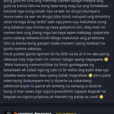
yung gulo eh una ang mahirap naman talaga maayos ang
gulo sa bansa lalo na kung ikaw lang mag isa ang lumalaban
katulad nga nung sinabi nya sa war on drugs (ikumpara
muna natin sa war on drugs) dba hindi natupad ung 6months
ubos na mga drug lords? sabi nya pano nya malulutas kung
ang kalaban nya mismo ay nasa gobyerno din, May mali rin
naman kasi ung ibang mga tao kaya ayaw makipag cooperate
puro nalang reklamo hindi talaga malulutas ang problema
dito sa bansa kung ganyan tsaka marami syang kalaban na
gusto sumira sakanya.
Hindi porket ganto opinion ko ha DDS na ko at d rin ako panig
sakanya may mga mali rin naman talaga syang nagagawa
Wala namang namumulitika na hindi gumagawa ng
kasamaan eh tulad nga ng sabi ni Dr willie ong bakit daw sya
tatakbo wala naman daw syang balak magnakaw
pero para
sakin kung ikukumpara mo si duterte sa nakaraang
administrasyon ni panot eh lamang na lamang si duterte
kung si mar roxas nga siguro presidente ngayon bagsak na
bagsak na siguro pilipinas at marami ng patay sa covid
Author stats
Emergency_Response
Special Member