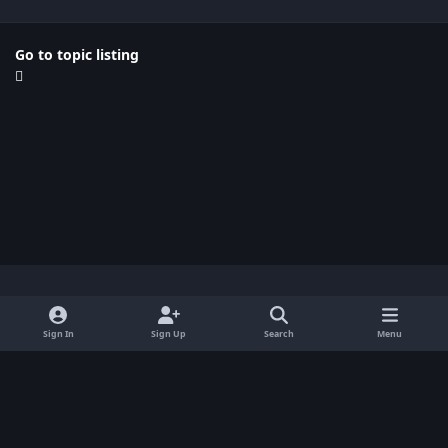
Go to topic listing
Light Mode
Dark Mode
System Preference
x
Sign In
Sign Up
Search
Menu
Privacy Policy
Contact Us
Cookies
BenLotus Copyrighted 2026
Powered by
Invision Community