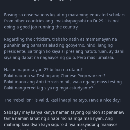
Basing sa observations ko, at ng maraming educated scholars
from other countries ang makakapagsabi na Du29-1 is not
doing a good job running the country.
Regarding the criticism, trabaho natin as mamamayan na
punahin ang pamamalakad ng gobyerno, hindi lang ng
presidente. Sa tingin ko,kaya si pres ang natuturuan, ay dahil
siya ang dapat na nagaayos ng gulo. Pero mas lumalala.
Nasan napunta yun 27 billion na utang?
Bakit nauuna sa Testing ang Chinese Pogo workers?
Bakit inuna ang Anti terrorism bill, wala ngang mass testing.
Bakit nangrered tag siya ng mga estudyante?
The "rebellion" is valid, kasi inaapi na tayo. Have a nice day!
Sabagay may kanya kanya naman tayong opinion at pananaw
tama naman lahat ng sinabi mo na mga mali nyan, Ang
mahirap kasi dyan kaya siguro d nya masyadong maaayos