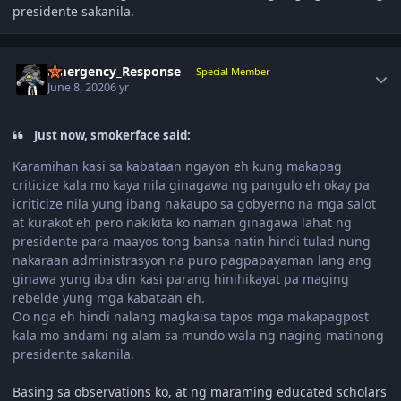
presidente sakanila.
Author stats
Emergency_Response
Special Member
June 8, 2020
6 yr
Just now, smokerface said:
Karamihan kasi sa kabataan ngayon eh kung makapag
criticize kala mo kaya nila ginagawa ng pangulo eh okay pa
icriticize nila yung ibang nakaupo sa gobyerno na mga salot
at kurakot eh pero nakikita ko naman ginagawa lahat ng
presidente para maayos tong bansa natin hindi tulad nung
nakaraan administrasyon na puro pagpapayaman lang ang
ginawa yung iba din kasi parang hinihikayat pa maging
rebelde yung mga kabataan eh.
Oo nga eh hindi nalang magkaisa tapos mga makapagpost
kala mo andami ng alam sa mundo wala ng naging matinong
presidente sakanila.
Basing sa observations ko, at ng maraming educated scholars