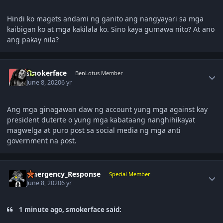
Hindi ko magets andami ng ganito ang nangyayari sa mga
kaibigan ko at mga kakilala ko. Sino kaya gumawa nito? At ano
ang pakay nila?
Author stats
smokerface
BenLotus Member
June 8, 2020
6 yr
Ang mga ginagawan daw ng account yung mga against kay
president duterte o yung mga kabataang nanghihikayat
magwelga at puro post sa social media ng mga anti
government na post.
Author stats
Emergency_Response
Special Member
June 8, 2020
6 yr
1 minute ago, smokerface said: