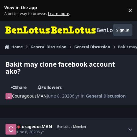
Skip to content
View in the app
×
Di
A better way to browse.
Learn more
.
BenLotus
Sign In
Home
General Discussion
General Discussion
Bakit may
Bakit may clone facebook account
ako?
Share
Followers
CourageousMAN
June 8, 2020
6 yr
in
General Discussion
Author stats
CourageousMAN
BenLotus Member
June 8, 2020
6 yr