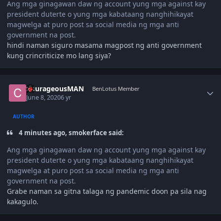
Ang mga ginagawan daw ng account yung mga against kay
president duterte o yung mga kabataang nanghihikayat
magwelga at puro post sa social media ng mga anti
government na post.
hindi naman siguro masama magpost ng anti government
kung crincriticize mo lang siya?
Author stats
CourageousMAN
BenLotus Member
June 8, 2020
6 yr
AUTHOR
4 minutes ago, smokerface said:
Ang mga ginagawan daw ng account yung mga against kay
president duterte o yung mga kabataang nanghihikayat
magwelga at puro post sa social media ng mga anti
government na post.
Grabe naman sa gitna talaga ng pandemic doon pa sila nag
kakagulo.