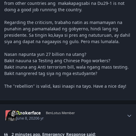
from other countries ang makakapagsabi na Du29-1 is not
doing a good job running the country.
Regarding the criticism, trabaho natin as mamamayan na
punahin ang pamamalakad ng gobyerno, hindi lang ng
presidente. Sa tingin ko,kaya si pres ang natuturuan, ay dahil
siya ang dapat na nagaayos ng gulo. Pero mas lumalala.
Nasan napunta yun 27 billion na utang?
Bakit nauuna sa Testing ang Chinese Pogo workers?
Bakit inuna ang Anti terrorism bill, wala ngang mass testing.
Bakit nangrered tag siya ng mga estudyante?
The "rebellion" is valid, kasi inaapi na tayo. Have a nice day!
Author stats
smokerface
BenLotus Member
June 8, 2020
6 yr
2 minutes ago, Emergency_Response said: