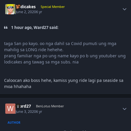
Author stats
Lodicakes
Special Member
June 2, 2020
6 yr
1 hour ago, Ward27 said:
taga San po kayo. oo nga dahil sa Covid pumuti ung mga
mahilig sa LONG ride hehehe.
prang familiar nga po ung name kayo po b ung youtuber ung
lodicakes ang tawag sa mga subs. nia
Caloocan ako boss hehe, kamiss yung ride lagi pa seaside sa
moa hhahaha
Author stats
Ward27
BenLotus Member
June 3, 2020
6 yr
AUTHOR