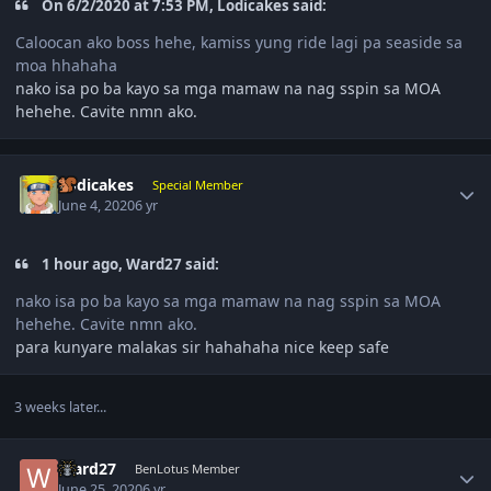
On 6/2/2020 at 7:53 PM, Lodicakes said:
Caloocan ako boss hehe, kamiss yung ride lagi pa seaside sa
moa hhahaha
nako isa po ba kayo sa mga mamaw na nag sspin sa MOA
hehehe. Cavite nmn ako.
Author stats
Lodicakes
Special Member
June 4, 2020
6 yr
1 hour ago, Ward27 said:
nako isa po ba kayo sa mga mamaw na nag sspin sa MOA
hehehe. Cavite nmn ako.
para kunyare malakas sir hahahaha nice keep safe
3 weeks later...
Author stats
Ward27
BenLotus Member
June 25, 2020
6 yr