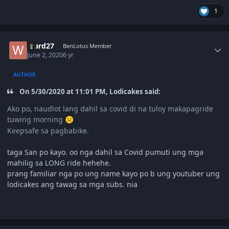
1
Author stats
Ward27
BenLotus Member
June 2, 2020
6 yr
AUTHOR
On 5/30/2020 at 11:01 PM, Lodicakes said:
Ako po, naudlot lang dahil sa covid di na tuloy makapagride
tuwing morning
☹️
Keepsafe sa pagbabike.
taga San po kayo. oo nga dahil sa Covid pumuti ung mga
mahilig sa LONG ride hehehe.
prang familiar nga po ung name kayo po b ung youtuber ung
lodicakes ang tawag sa mga subs. nia