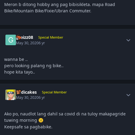
Meron b ditong hobby ang pag bibisikleta. mapa Road
Bike/Mountain Bike/Fixie/Ubran Commuter.
Author stats
greizz08
Special Member
May 30, 2020
6 yr
wanna be ..
pero looking palang ng bike..
hope kita tayo..
Author stats
Lodicakes
Special Member
May 30, 2020
6 yr
Ako po, naudlot lang dahil sa covid di na tuloy makapagride
tuwing morning
☹️
Keepsafe sa pagbabike.