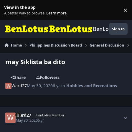
Skip to content
View in the app
×
Di
A better way to browse.
Learn more
.
BenLotus
Sign In
Home
Philippines Discussion Board
General Discussion
may Siklista ba dito
Share
Followers
Ward27
May 30, 2020
6 yr
in
Hobbies and Recreations
Author stats
Ward27
BenLotus Member
May 30, 2020
6 yr