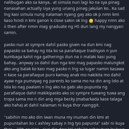
nalibugan ako sa kanya.. at simula nun lagi ko na sya pinag
nanasahan actually siya yung unang pinag jakulan ko.. Ka sad
lng kasi simula nung nalaman nyang gay ako ok p nmn kmi
kaso hindi n kmi ganon k close sakin ok lng
happy nmn ako
ii then after nmin mag graduate ng HS dun lang my nangyari
samin.
pasko nun at sympre dahil pasko given na dun kmi nag
papasko sa bahay ng tita ko sa parañaque tradisyon n yun
kumbaga kahit nga gatherings dun na ii malaki kasi yung
bahay.. anyway so dahil dun nga kmi mag papasko malungkot
ako ang balak ko kasi mag pasko n lng sa lugar namin kasawa
n kase sa parañaque puro kamag anak mo nakikita mo dahil
ayaw nga pumayag ng parents ko sama mo na din ang lolo at
lola ko nag paalam n lng ako na gabi ako pupunta ng
parañaque dahil makikipasko ako so sympre tuwang tuwa ang
tropa sama mo n din ang mga becky (mabarkada kase talaga
ako haha) at dahil nalaman ni kuya thor nainggit.
"sabihin mo ako din iwan muna my inuman din kmi at
pupuntahan ko c ashley sabay n lng tyo papunta" sabi ni kuya