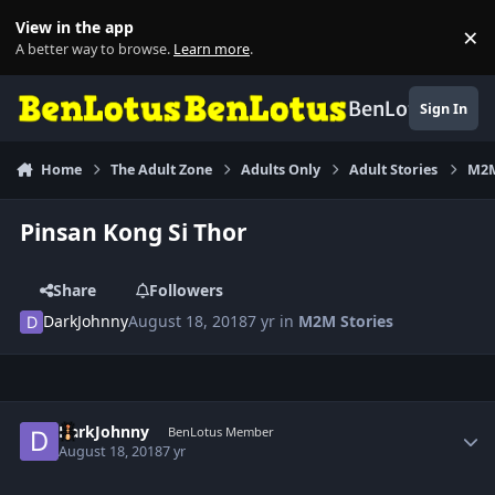
Skip to content
View in the app
×
Di
A better way to browse.
Learn more
.
BenLotus
Sign In
Home
The Adult Zone
Adults Only
Adult Stories
M2M
Pinsan Kong Si Thor
Share
Followers
DarkJohnny
August 18, 2018
7 yr
in
M2M Stories
Author stats
DarkJohnny
BenLotus Member
August 18, 2018
7 yr