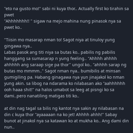
"eto na gusto mo!" sabi ni kuya thor.. Actually first ko tirahin sa
pwet
"Ahhhhhhh!! " sigaw na mejo mahina nung pinasok nya sa
pwet ko..
"Tiisin mo masarap nman to! Sagot niya at tinuloy yung
gingawa nya..
Labas pasok ang titi niya sa butas ko.. pabilis ng pabilis
hanggang sa sumasarap n yung feeling.. "Ahhhh ahhhh
ahhhhh ang saraap sige pa thor" ungol ko.. "ahhhh sarap ng
butas mo mmmm.." Sagot nman nya.. bumibilis at minsan
gumigiling pa. Habang ginagawa nya yun jinajakol ko nman
yung akin. sa libog na ndarama ko nilabasan ako "aahhhhhh
ooh haaa shit!" na halos umabot sa leeg at pisngi ko sa
dami..pero nanatiling matigas titi ko..
at din nag tagal sa bilis ng kantot nya sakin ay nilabasan na
din c kuya thor "ayaaaaan na ko jet! Ahhhh ahhh!" Sabay
bunot at jinakol nya sa katawan ko at mukha ko.. Ang dami din
nun..