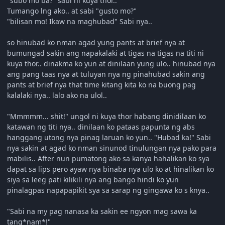
"subo mo ba?" sabi ni kuya thor..
Tumango lng ako.. at sabi "gusto mo?"
"bilisan mo! Ikaw na maghubad" Sabi nya..
so hinubad ko nman agad yung pants at brief nya at
bumungad sakin ang napakalaki at tigas na tigas na titi ni
kuya thor.. dinakma ko yun at dinilaan yung ulo.. hinubad nya
ang pang taas nya at tuluyan nya ng pinahubad sakin ang
pants at brief nya that time kitang kita ko na buong pag
kalalaki nya.. lalo ako na ulol..
"Mmmmm... shit!" ungol ni kuya thor habang dinidilaan ko
katawan ng titi nya.. dinilaan ko pataas papunta ng abs
hanggang utong nya pinag laruan ko yun.. "Hubad ka!" Sabi
nya sakin at agad ko nman sinunod tinulungan nya pako para
mabilis.. After nun pumatong ako sa kanya hahalikan ko sya
dapat sa lips pero ayaw nya binaba nya ulo ko at hinalikan ko
siya sa leeg pati kilikili nya ang bango hindi ko yun
pinalagpas napapapikit sya sa sarap ng gingawa ko s knya..
"Sabi na my pag nanasa ka sakin ee ngyon mag sawa ka
tang*nam*!"