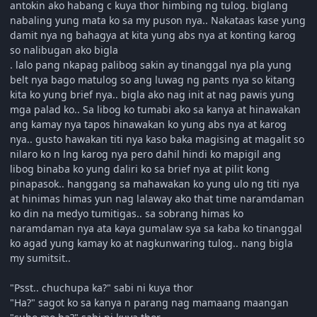
antokin ako habang c kuya thor himbing ng tulog. biglang
nabaling yung mata ko sa my puson nya.. Nakataas kase yung
damit nya ng bahagya at kita yung abs nya at konting karog
so nalibugan ako bigla
. lalo pang nkapag palibog sakin ay tinanggal nya pla yung
belt nya bago matulog so ang luwag ng pants nya so kitang
kita ko yung brief nya.. bigla ako nag init at nag pawis yung
mga palad ko.. Sa libog ko tumabi ako sa kanya at hinawakan
ang kamay nya tapos hinawakan ko yung abs nya at karog
nya.. gusto hawakan titi nya kaso baka magising at magalit so
nilaro ko n lng karog nya pero dahil hindi ko mapigil ang
libog binaba ko yung daliri ko sa brief nya at pilit kong
pinapasok.. hanggang sa mahawakan ko yung ulo ng titi nya
at hinimas himas yun nag lalaway ako that time naramdaman
ko din na medyo tumitigas.. sa sobrang himas ko
naramdaman nya ata kaya gumalaw sya sa kaba ko tinanggal
ko agad yung kamay ko at nagkunwaring tulog.. nang bigla
my sumitsit..
"Psst.. chuchupa ka?" sabi ni kuya thor
"Ha?" sagot ko sa kanya n parang nag mamaang maangan