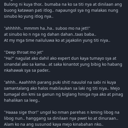
Bulong ni kuya thor.. bumaba na ko sa titi nya at dinilaan ang
buong katawan pati itlog.. napaungol sya ng malakas nung
sinubo ko yung itlog nya..
"ahhhhh.. mmmm ha..ha.. suboo mo na jet!!"
at sinubo ko n nga ng dahan dahan..taas baba..
At my mga time nailuluwa ko at jajakolin yung titi niya..
"Deep throat mo jet"
"Ha?" nagulat ako dahil ako expert dun kaya tumayo sya at
sinandal ako sa kama.. at saka kinantot yung bibig ko habang
nkahawak sya sa pader..
"ahhh.. Aaahhhh parang puki shit! nauulol na sabi ni kuya
samantalang ako halos mabilaukan sa laki ng titi niya.. Mejo
tumagal din kmi sa ganun ng biglang hiniga nya ako at pinag
hahalikan sa leeg..
"Haaaa sige thor!" ungol ko nman parehas n kming libog na
libog nun.. hanggang sa dinilaan nya pwet ko at dinuraan..
Alam ko na ang susunod kaya mejo kinabahan nko..