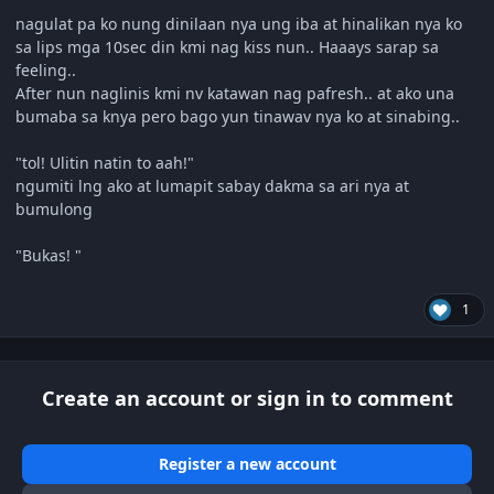
nagulat pa ko nung dinilaan nya ung iba at hinalikan nya ko
sa lips mga 10sec din kmi nag kiss nun.. Haaays sarap sa
feeling..
After nun naglinis kmi nv katawan nag pafresh.. at ako una
bumaba sa knya pero bago yun tinawav nya ko at sinabing..
"tol! Ulitin natin to aah!"
ngumiti lng ako at lumapit sabay dakma sa ari nya at
bumulong
"Bukas! "
1
Create an account or sign in to comment
Register a new account