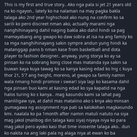
This is my first and true story.. Ako nga pala si jet 21 years old
na ko ngayon.. lately ko na nalaman na may pagka bakla
talaga ako 2nd year highschool ako nung na confirm ko sa
sarili ko pero discreet nman ako, actually marami nga
nanghihinayang dahil naging bakla ako dahil hindi sa pag
mamayabang ang gwapo ko daw sobra at isa na ang family ko
sa mga nanghihinayang sakin sympre andun yung hindi ka
matanggap pano b nman kase from basketball and dota
player to fashion designer.. anyway, yung storya ko ay sa
pinsan ko na sobrang kong close mas matanda sya sakin sa
buwan kaya kuya tawag ko sa kanya kasing edad ko lng c kuya
thor 21, 5'7 ang height, moreno, at gwapo sa family namin
wala nmang hindi promise i swear! siya lagi ko kasama dahil
nga pinsan buo kami at kasing edad ko sya kapatid na nga
halos turing ko s kanya.. mag kasundo kami sa lahat pag
manliligaw sya, at dahil mas matalino ako s knya ako minsan
gumagawa ng assignment nya pati sa kalokohan magkasundo
kmi. naalala ko pa 1month after namin matuli natuto na siya
mag jakol (malibog din talaga kasi siya) niyaya niya ko para
mag jakol pero ayoko kasi that time inosente talaga ako.. dun
ko nakita na ang laki pala ng alaga niya at ewan ko ba