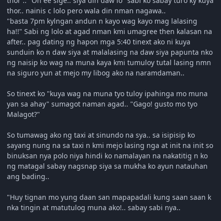
thor .. "Oh ee sige.. siya din daw lo" sabi ko sabay turo ky kuya
thor.. nainis c lolo pero wala din nman nagawa..
"basta 7pm kylngan andun n kayo wag kayo mag lalasing
ha!!" Sabi ng lolo at agad nman kmi umagree then kalasan na
after.. pag dating ng hapon mga 5:40 tinext ako ni kuya
sunduin ko n daw siya at malalasing na daw siya papunta nko
ng naisip ko wag na muna kaya kmi tumuloy tutal lasing nmn
na siguro yun at mejo my libog ako na naramdaman..
So tinext ko "kuya wag na muna tyo tuloy ipahinga mo muna
yan sa ahay" sumagot naman agad.. "Gago! gusto mo tyo
Malagot?"
So tumawag ako ng taxi at sinundo na sya.. sa isipisip ko
sayang nung na sa taxi n kmi mejo lasing nga at init na init so
binuksan nya polo niya hindi ko namalayan na nakatitig n ko
ng matagal sabay nagsnap siya sa mukha ko ayun natauhan
ang bading..
"Huy tignan mo yung daan san mapapadali kung saan saan k
nka tingin at matutulog muna ako!.. sabay sabi nya..