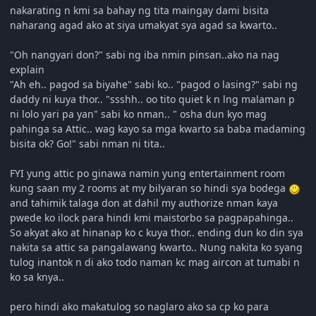
nakarating n kmi sa bahay ng tita maingay dami bisita
naharang agad ako at siya umakyat sya agad sa kwarto..
"Oh nangyari don?" sabi ng iba nmin pinsan..ako na nag
explain
"Ah eh.. pagod sa biyahe" sabi ko.. "pagod o lasing?" sabi ng
daddy ni kuya thor.. "ssshh.. oo tito quiet k n lng malaman p
ni lolo yari pa yan" sabi ko nman.. " osha dun kyo mag
pahinga sa Attic.. wag kayo sa mga kwarto sa baba madaming
bisita ok? Go!" sabi nman ni tita..
FYI yung attic po ginawa namin yung entertainment room
kung saan my 2 rooms at my bilyaran so hindi sya bodega
and tahimik talaga don at dahil my authorize nman kaya
pwede ko ilock para hindi kmi maistorbo sa pagpapahinga..
So akyat ako at hinanap ko c kuya thor.. ending dun ko din sya
nakita sa attic sa pangalawang kwarto.. Nung nakita ko syang
tulog inantok n di ako todo naman kc mag aircon at tumabi n
ko sa knya..
pero hindi ako makatulog so naglaro ako sa cp ko para