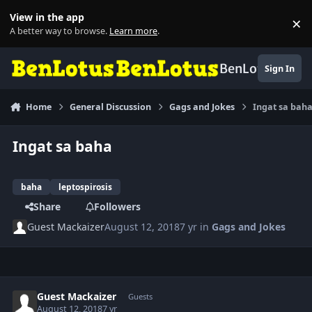
Skip to content
View in the app
×
Di
A better way to browse.
Learn more
.
BenLotus
Sign In
Home
General Discussion
Gags and Jokes
Ingat sa bah
Ingat sa baha
baha
leptospirosis
Share
Followers
Guest Mackaizer
August 12, 2018
7 yr
in
Gags and Jokes
Guest Mackaizer
Guests
August 12, 2018
7 yr