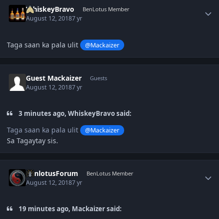
Author stats
WhiskeyBravo
BenLotus Member
August 12, 2018
7 yr
Taga saan ka pala ulit
@Mackaizer
Guest Mackaizer
Guests
August 12, 2018
7 yr
3 minutes ago, WhiskeyBravo said:
Taga saan ka pala ulit
@Mackaizer
Sa Tagaytay sis.
Author stats
BenlotusForum
BenLotus Member
August 12, 2018
7 yr
19 minutes ago, Mackaizer said: