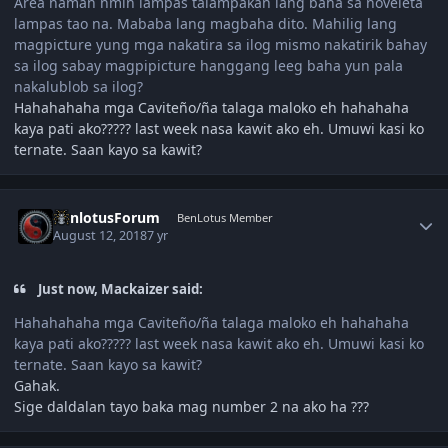
Area naman nmin lampas talampakan lang baha sa noveleta
lampas tao na. Mababa lang magbaha dito. Mahilig lang
magpicture yung mga nakatira sa ilog mismo nakatirik bahay
sa ilog sabay magpipicture hanggang leeg baha yun pala
nakalublob sa ilog?
Hahahahaha mga Caviteño/ña talaga maloko eh hahahaha
kaya pati ako????? last week nasa kawit ako eh. Umuwi kasi ko
ternate. Saan kayo sa kawit?
Author stats
BenlotusForum
BenLotus Member
August 12, 2018
7 yr
Just now, Mackaizer said:
Hahahahaha mga Caviteño/ña talaga maloko eh hahahaha
kaya pati ako????? last week nasa kawit ako eh. Umuwi kasi ko
ternate. Saan kayo sa kawit?
Gahak.
Sige daldalan tayo baka mag number 2 na ako ha ???