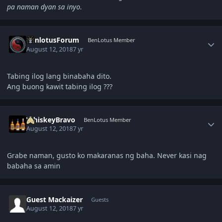
pa naman dyan sa inyo.
Author stats
BenlotusForum
BenLotus Member
August 12, 2018
7 yr
Tabing ilog lang binabaha dito.
Ang buong kawit tabing ilog ???
Author stats
WhiskeyBravo
BenLotus Member
August 12, 2018
7 yr
Grabe naman, gusto ko makaranas ng baha. Never kasi nag
babaha sa amin
Guest Mackaizer
Guests
August 12, 2018
7 yr