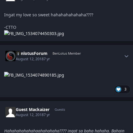
Ingat my love so sweet hahahahahahaha????
-CTTO
Author stats
BenlotusForum
BenLotus Member
August 12, 2018
7 yr
3
Guest Mackaizer
Guests
August 12, 2018
7 yr
Hahahahahahahaahahahaha???? ingat sa baha hahaha. Bahain