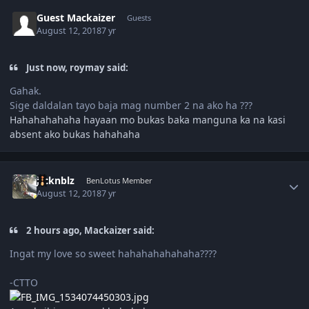
Guest Mackaizer
Guests
August 12, 2018
7 yr
Just now, roymay said:
Gahak.
Sige daldalan tayo baja mag number 2 na ako ha ???
Hahahahahaha hayaan mo bukas baka manguna ka na kasi
absent ako bukas hahahaha
Author stats
jrcknblz
BenLotus Member
August 12, 2018
7 yr
2 hours ago, Mackaizer said:
Ingat my love so sweet hahahahahahaha????
-CTTO