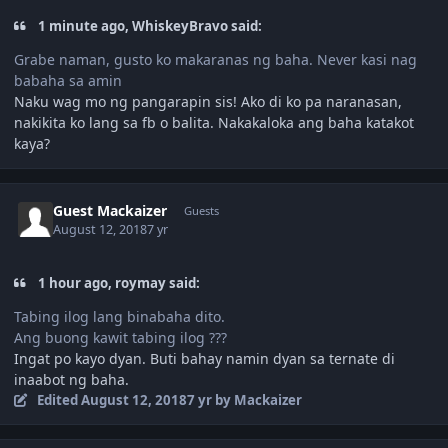
1 minute ago, WhiskeyBravo said:
Grabe naman, gusto ko makaranas ng baha. Never kasi nag
babaha sa amin
Naku wag mo ng pangarapin sis! Ako di ko pa naranasan,
nakikita ko lang sa fb o balita. Nakakaloka ang baha katakot
kaya?
Guest Mackaizer
Guests
August 12, 2018
7 yr
1 hour ago, roymay said:
Tabing ilog lang binabaha dito.
Ang buong kawit tabing ilog ???
Ingat po kayo dyan. Buti bahay namin dyan sa ternate di
inaabot ng baha.
Edited
August 12, 2018
7 yr
by Mackaizer