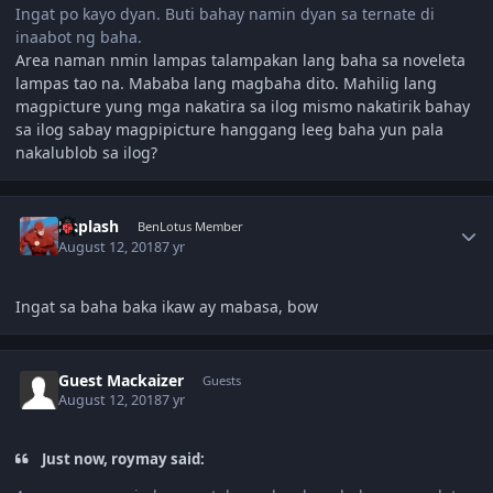
Ingat po kayo dyan. Buti bahay namin dyan sa ternate di
inaabot ng baha.
Area naman nmin lampas talampakan lang baha sa noveleta
lampas tao na. Mababa lang magbaha dito. Mahilig lang
magpicture yung mga nakatira sa ilog mismo nakatirik bahay
sa ilog sabay magpipicture hanggang leeg baha yun pala
nakalublob sa ilog?
Author stats
Daplash
BenLotus Member
August 12, 2018
7 yr
Ingat sa baha baka ikaw ay mabasa, bow
Guest Mackaizer
Guests
August 12, 2018
7 yr
Just now, roymay said: